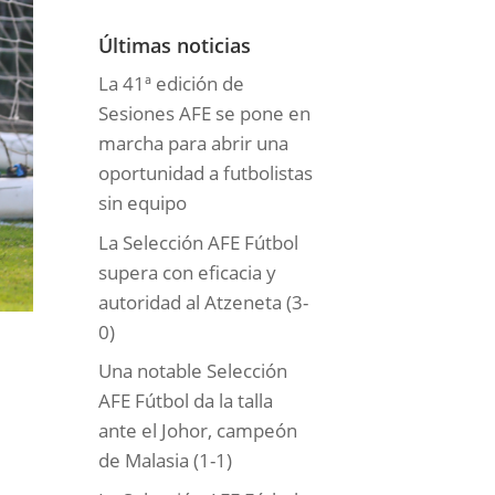
o
r
Últimas noticias
í
La 41ª edición de
a
Sesiones AFE se pone en
s
marcha para abrir una
oportunidad a futbolistas
sin equipo
La Selección AFE Fútbol
supera con eficacia y
autoridad al Atzeneta (3-
0)
Una notable Selección
AFE Fútbol da la talla
ante el Johor, campeón
de Malasia (1-1)