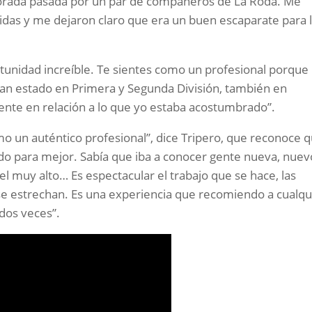
porada pasada por un par de compañeros de La Roda. Me
idas y me dejaron claro que era un buen escaparate para 
tunidad increíble. Te sientes como un profesional porque
an estado en Primera y Segunda División, también en
rente en relación a lo que yo estaba acostumbrado”.
o un auténtico profesional”, dice Tripero, que reconoce 
do para mejor. Sabía que iba a conocer gente nueva, nuev
l muy alto… Es espectacular el trabajo que se hace, las
 se estrechan. Es una experiencia que recomiendo a cualqu
 dos veces”.