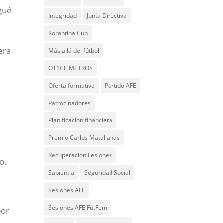
ugué
Integridad
Junta Directiva
Korantina Cup
era
Más allá del fútbol
O11CE METROS
Oferta formativa
Partido AFE
Patrocinadores
Planificación financiera
Premio Carlos Matallanas
Recuperación Lesiones
o.
Sapientia
Seguridad Social
Sesiones AFE
Sesiones AFE FutFem
por