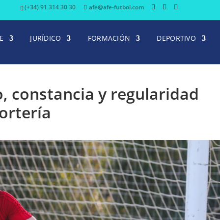
(+34) 91 314 30 30
afe@afe-futbol.com
E
JURÍDICO
FORMACIÓN
DEPORTIVO
, constancia y regularidad
ortería