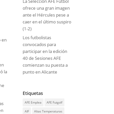
La Selección AFE Fútbol
ofrece una gran imagen
ante el Hércules pese a
caer en el último suspiro
(1-2)
Los futbolistas
o en
convocados para
participar en la edición
40 de Sesiones AFE
en
comienzan su puesta a
ó la
punto en Alicante
 me
Etiquetas
AFE Emplea
AFE Futgolf
as
en
AIF
Altas Temperaturas