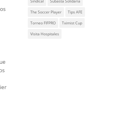
Sindical
Subasta Solidaria
los
The Soccer Player
Tips AFE
Torneo FIFPRO
Tximist Cup
Visita Hospitales
que
os
ier