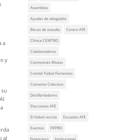
s
Asamblea
Ayudas de abogados
Becas de estudio
Centro AFE
Clínica CEMTRO
a a
Colaboradores
o y
Comisiones Mixtas
Comité Fútbol Femenino
Convenio Colectivo
 su
Desfibriladores
Al
Elecciones AFE
ba
El fútbol recicla
Escuelas AFE
Eventos
FIFPRO
erda
 al
Financiero
Institucional