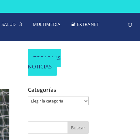
SALUD
MULTIMEDIA
🔐 EXTRANET
TODAS LAS
NOTICIAS
Categorías
C
a
t
e
g