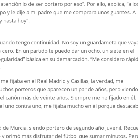
atención lo de ser portero por eso”. Por ello, explica, “a lo
po y le dije a mi padre que me comprara unos guantes. A
y hasta hoy”.
cuando tengo continuidad. No soy un guardameta que vay
e cero. En un partido te puedo dar un ocho, un siete en el
ularidad” básica en su demarcación. “Me considero rápid
.
fijaba en el Real Madrid y Casillas, la verdad, me
muchos porteros que aparecen un par de años, pero viendo
 del cañón más de veinte años. Siempre me he fijado en él. 
 el uno contra uno, me fijaba mucho en él porque destaca
d de Murcia, siendo portero de segundo año juvenil. Recu
y primó más disfrutar del fútbol que sumar minutos. Pero