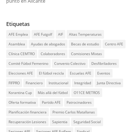
punto en Alicante
Etiquetas
AFE Emplea
AFE Futgolf
AIF
Altas Temperaturas
Asamblea
Ayudas de abogados
Becas de estudio
Centro AFE
Clínica CEMTRO
Colaboradores
Comisiones Mixtas
Comité Fútbol Femenino
Convenio Colectivo
Desfibriladores
Elecciones AFE
El fútbol recicla
Escuelas AFE
Eventos
FIFPRO
Financiero
Institucional
Integridad
Junta Directiva
Korantina Cup
Más allá del fútbol
O11CE METROS
Oferta formativa
Partido AFE
Patrocinadores
Planificación financiera
Premio Carlos Matallanas
Recuperación Lesiones
Sapientia
Seguridad Social
Sesiones AFE
Sesiones AFE FutFem
Sindical