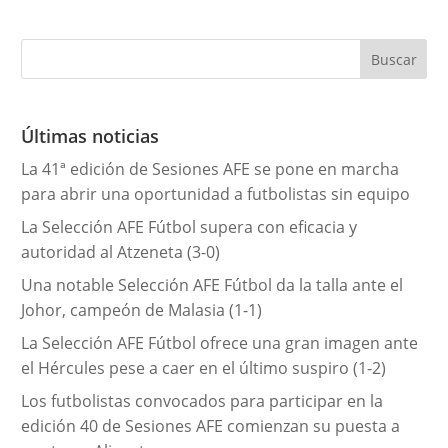
a
t
e
g
o
r
Últimas noticias
í
La 41ª edición de Sesiones AFE se pone en marcha
a
para abrir una oportunidad a futbolistas sin equipo
s
La Selección AFE Fútbol supera con eficacia y
autoridad al Atzeneta (3-0)
Una notable Selección AFE Fútbol da la talla ante el
Johor, campeón de Malasia (1-1)
La Selección AFE Fútbol ofrece una gran imagen ante
el Hércules pese a caer en el último suspiro (1-2)
Los futbolistas convocados para participar en la
edición 40 de Sesiones AFE comienzan su puesta a