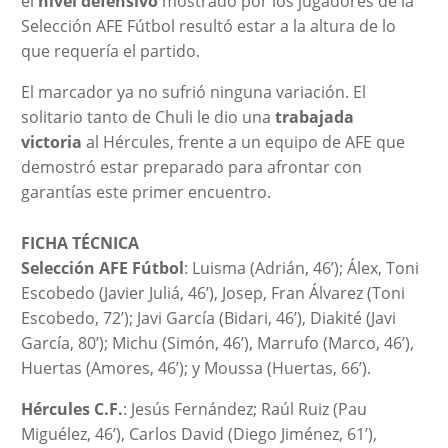
el
nivel defensivo
mostrado por los jugadores de la
Selección AFE Fútbol resultó estar a la altura de lo
que requería el partido.
El marcador ya no sufrió ninguna variación. El
solitario tanto de Chuli le dio una
trabajada
victoria
al Hércules, frente a un equipo de AFE que
demostró estar preparado para afrontar con
garantías este primer encuentro.
FICHA TÉCNICA
Selección AFE Fútbol
: Luisma (Adrián, 46’); Álex, Toni
Escobedo (Javier Juliá, 46’), Josep, Fran Álvarez (Toni
Escobedo, 72’); Javi García (Bidari, 46’), Diakité (Javi
García, 80’); Michu (Simón, 46’), Marrufo (Marco, 46’),
Huertas (Amores, 46’); y Moussa (Huertas, 66’).
Hércules C.F.
: Jesús Fernández; Raúl Ruiz (Pau
Miguélez, 46’), Carlos David (Diego Jiménez, 61’),