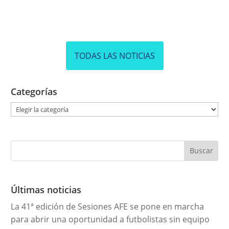
TODAS LAS NOTICIAS
Categorías
C
a
t
e
g
o
r
Últimas noticias
í
La 41ª edición de Sesiones AFE se pone en marcha
a
para abrir una oportunidad a futbolistas sin equipo
s