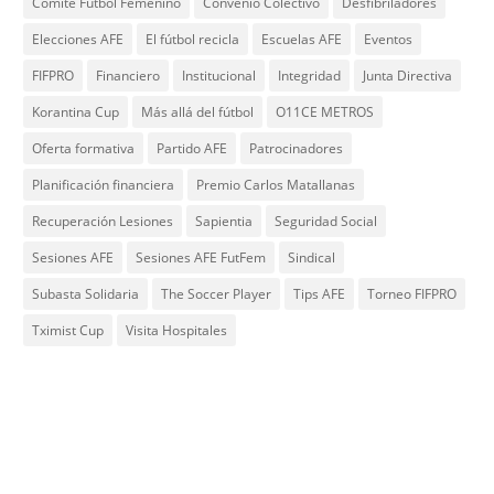
Comité Fútbol Femenino
Convenio Colectivo
Desfibriladores
Elecciones AFE
El fútbol recicla
Escuelas AFE
Eventos
FIFPRO
Financiero
Institucional
Integridad
Junta Directiva
Korantina Cup
Más allá del fútbol
O11CE METROS
Oferta formativa
Partido AFE
Patrocinadores
Planificación financiera
Premio Carlos Matallanas
Recuperación Lesiones
Sapientia
Seguridad Social
Sesiones AFE
Sesiones AFE FutFem
Sindical
Subasta Solidaria
The Soccer Player
Tips AFE
Torneo FIFPRO
Tximist Cup
Visita Hospitales