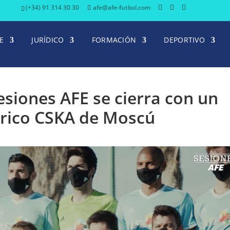
(+34) 91 314 30 30
afe@afe-futbol.com
E
JURÍDICO
FORMACIÓN
DEPORTIVO
esiones AFE se cierra con un
tórico CSKA de Moscú