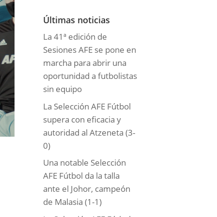
o
r
Últimas noticias
í
La 41ª edición de
a
Sesiones AFE se pone en
s
marcha para abrir una
oportunidad a futbolistas
sin equipo
La Selección AFE Fútbol
supera con eficacia y
autoridad al Atzeneta (3-
0)
Una notable Selección
AFE Fútbol da la talla
ante el Johor, campeón
de Malasia (1-1)