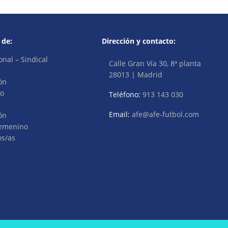
 de:
Dirección y contacto:
onal – Sindical
Calle Gran Vía 30, 8ª planta
28013 | Madrid
ón
vo
Teléfono:
913 143 030
Email:
afe@afe-futbol.com
ón
Femenino
os/as