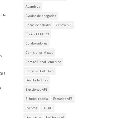
Asamblea
cha
Ayudas de abogados
Becas de estudio
Centro AFE
Clínica CEMTRO
Colaboradores
Comisiones Mixtas
s,
Comité Fútbol Femenino
Convenio Colectivo
tes
Desfibriladores
a
Elecciones AFE
El fútbol recicla
Escuelas AFE
Eventos
FIFPRO
Financiero
Institucional