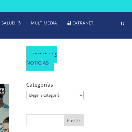
SALUD
MULTIMEDIA
🔐 EXTRANET
TODAS LAS
NOTICIAS
Categorías
C
a
t
e
g