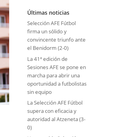
o
r
Últimas noticias
í
Selección AFE Fútbol
a
firma un sólido y
s
convincente triunfo ante
el Benidorm (2-0)
La 41ª edición de
Sesiones AFE se pone en
marcha para abrir una
oportunidad a futbolistas
sin equipo
La Selección AFE Fútbol
supera con eficacia y
autoridad al Atzeneta (3-
0)