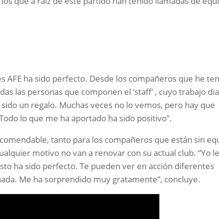
los que a raíz de este partido han tenido llamadas de equ
es AFE ha sido perfecto. Desde los compañeros que he ten
odas las personas que componen el ‘staff’ , cuyo trabajo dia
ha sido un regalo. Muchas veces no lo vemos, pero hay que
Todo lo que me ha aportado ha sido positivo”.
comendable, tanto para los compañeros que están sin eq
alquier motivo no van a renovar con su actual club. “Yo l
sto ha sido perfecto. Te pueden ver en acción diferentes
de nada. Me ha sorprendido muy gratamente”, concluye.