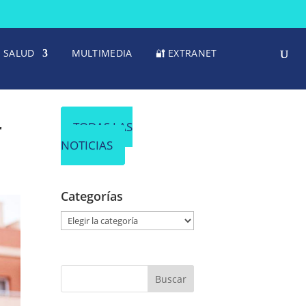
SALUD
MULTIMEDIA
🔐 EXTRANET
r
TODAS LAS
NOTICIAS
Categorías
C
a
t
e
g