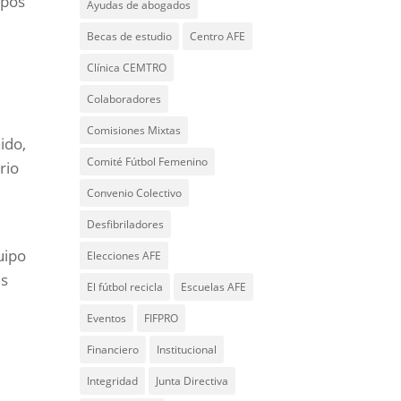
ipos
Ayudas de abogados
Becas de estudio
Centro AFE
Clínica CEMTRO
Colaboradores
Comisiones Mixtas
ido,
Comité Fútbol Femenino
rio
Convenio Colectivo
Desfibriladores
uipo
Elecciones AFE
es
El fútbol recicla
Escuelas AFE
Eventos
FIFPRO
Financiero
Institucional
Integridad
Junta Directiva