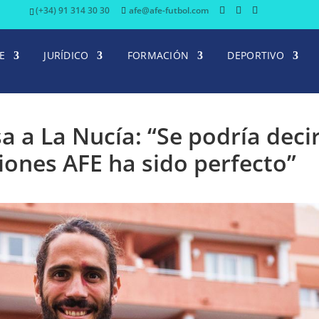
(+34) 91 314 30 30
afe@afe-futbol.com
E
JURÍDICO
FORMACIÓN
DEPORTIVO
 a La Nucía: “Se podría deci
iones AFE ha sido perfecto”