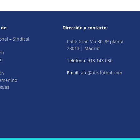
 de:
Dirección y contacto:
onal – Sindical
Calle Gran Vía 30, 8ª planta
28013 | Madrid
ón
vo
Teléfono:
913 143 030
Email:
afe@afe-futbol.com
ón
Femenino
os/as