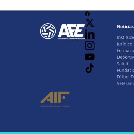
Noticias
Instituci
Jurídico
Formaci
Deporti
Salud
Fundaci
Fútbol 
Veteran