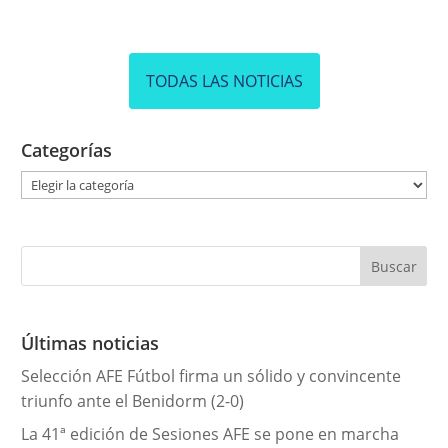
TODAS LAS NOTICIAS
Categorías
C
a
t
e
g
o
r
Últimas noticias
í
Selección AFE Fútbol firma un sólido y convincente
a
triunfo ante el Benidorm (2-0)
s
La 41ª edición de Sesiones AFE se pone en marcha