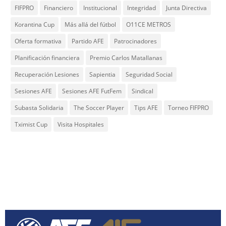
FIFPRO
Financiero
Institucional
Integridad
Junta Directiva
Korantina Cup
Más allá del fútbol
O11CE METROS
Oferta formativa
Partido AFE
Patrocinadores
Planificación financiera
Premio Carlos Matallanas
Recuperación Lesiones
Sapientia
Seguridad Social
Sesiones AFE
Sesiones AFE FutFem
Sindical
Subasta Solidaria
The Soccer Player
Tips AFE
Torneo FIFPRO
Tximist Cup
Visita Hospitales