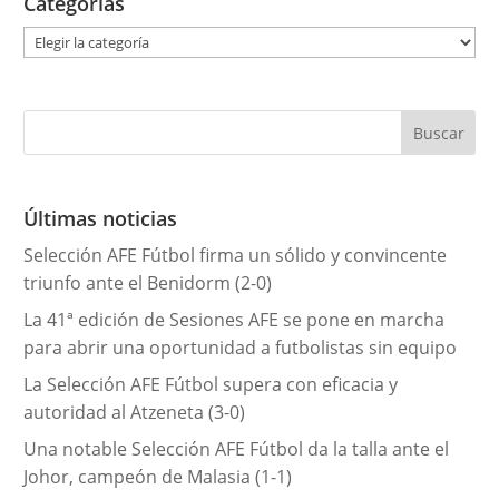
Categorías
C
a
t
e
g
o
r
Últimas noticias
í
Selección AFE Fútbol firma un sólido y convincente
a
triunfo ante el Benidorm (2-0)
s
La 41ª edición de Sesiones AFE se pone en marcha
para abrir una oportunidad a futbolistas sin equipo
La Selección AFE Fútbol supera con eficacia y
autoridad al Atzeneta (3-0)
Una notable Selección AFE Fútbol da la talla ante el
Johor, campeón de Malasia (1-1)