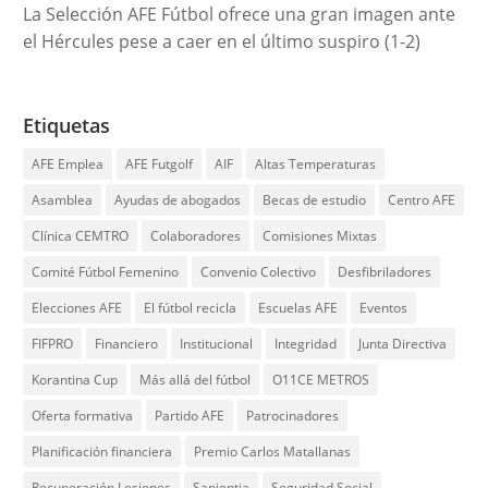
La Selección AFE Fútbol ofrece una gran imagen ante
el Hércules pese a caer en el último suspiro (1-2)
Etiquetas
AFE Emplea
AFE Futgolf
AIF
Altas Temperaturas
Asamblea
Ayudas de abogados
Becas de estudio
Centro AFE
Clínica CEMTRO
Colaboradores
Comisiones Mixtas
Comité Fútbol Femenino
Convenio Colectivo
Desfibriladores
Elecciones AFE
El fútbol recicla
Escuelas AFE
Eventos
FIFPRO
Financiero
Institucional
Integridad
Junta Directiva
Korantina Cup
Más allá del fútbol
O11CE METROS
Oferta formativa
Partido AFE
Patrocinadores
Planificación financiera
Premio Carlos Matallanas
Recuperación Lesiones
Sapientia
Seguridad Social