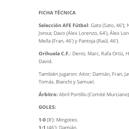
FICHA TÉCNICA
Selección AFE Fútbol
: Gato (Sato, 46’);
Jonxa; Davo (Álex Lorenzo, 64’), Álex Lor
Mella (Fran, 46’) y Pantoja (Raúl, 46’).
Orihuela C.F.
: Denis; Marc, Rafa Ortiz,
David.
También jugaron: Aitor; Damián, Fran, Jaw
Tomás, Bianchi y Samuel.
Árbitro:
Abril Portillo (Comité Murciano
GOLES:
1-0
(8’): Mingotes.
1-1
(46’): Damián.