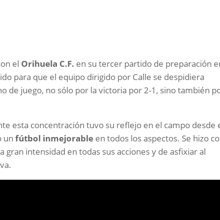
con el
Orihuela C.F.
en su tercer partido de preparación e
do para que el equipo dirigido por Calle se despidiera
 de juego, no sólo por la victoria por 2-1, sino también po
nte esta concentración tuvo su reflejo en el campo desde 
ó un
fútbol inmejorable
en todos los aspectos. Se hizo co
 gran intensidad en todas sus acciones y de asfixiar al
va.