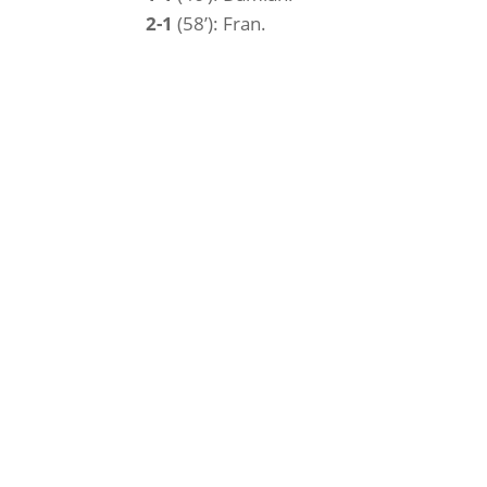
2-1
(58’): Fran.