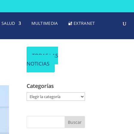
SALUD
MULTIMEDIA
🔐 EXTRANET
TODAS LAS
NOTICIAS
Categorías
C
a
t
e
g