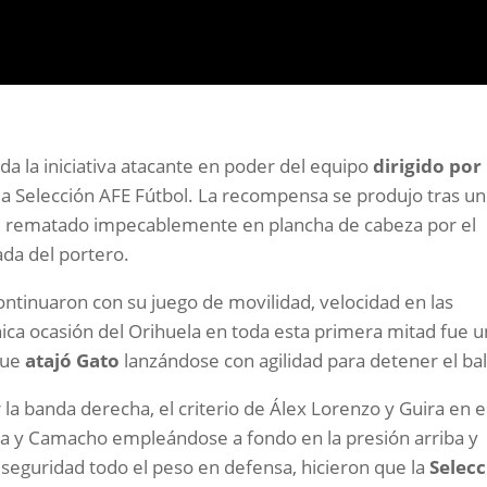
da la iniciativa atacante en poder del equipo
dirigido por
a la Selección AFE Fútbol. La recompensa se produjo tras un
o, rematado impecablemente en plancha de cabeza por el
rada del portero.
 continuaron con su juego de movilidad, velocidad en las
ica ocasión del Orihuela en toda esta primera mitad fue u
que
atajó
Gato
lanzándose con agilidad para detener el ba
a banda derecha, el criterio de Álex Lorenzo y Guira en e
ja y Camacho empleándose a fondo en la presión arriba y
seguridad todo el peso en defensa, hicieron que la
Selec