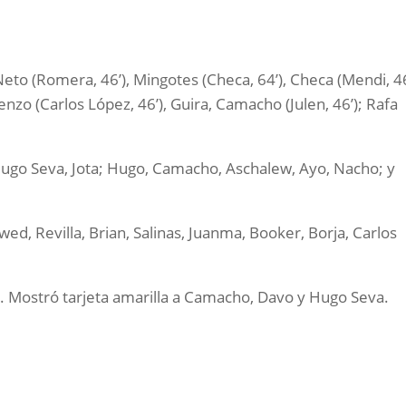
 Neto (Romera, 46’), Mingotes (Checa, 64’), Checa (Mendi, 46
enzo (Carlos López, 46’), Guira, Camacho (Julen, 46’); Rafa
 Hugo Seva, Jota; Hugo, Camacho, Aschalew, Ayo, Nacho; y
ed, Revilla, Brian, Salinas, Juanma, Booker, Borja, Carlos
). Mostró tarjeta amarilla a Camacho, Davo y Hugo Seva.