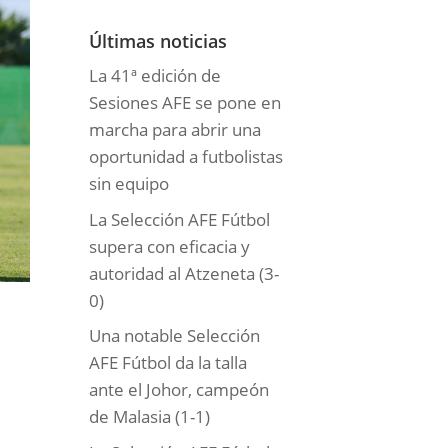
o
r
Últimas noticias
í
La 41ª edición de
a
Sesiones AFE se pone en
s
marcha para abrir una
oportunidad a futbolistas
sin equipo
La Selección AFE Fútbol
supera con eficacia y
autoridad al Atzeneta (3-
0)
Una notable Selección
AFE Fútbol da la talla
ante el Johor, campeón
de Malasia (1-1)