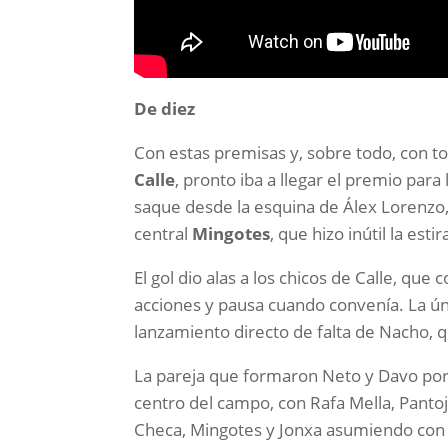
De diez
Con estas premisas y, sobre todo, con to
Calle
, pronto iba a llegar el premio par
saque desde la esquina de Álex Lorenz
central
Mingotes
, que hizo inútil la esti
El gol dio alas a los chicos de Calle, que
acciones y pausa cuando convenía. La ún
lanzamiento directo de falta de Nacho, 
La pareja que formaron Neto y Davo por l
centro del campo, con Rafa Mella, Panto
Checa, Mingotes y Jonxa asumiendo con 