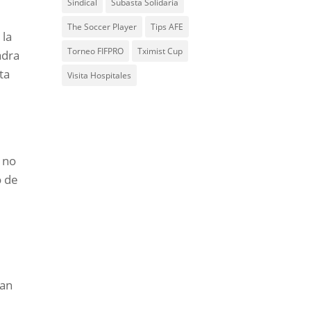
Sindical
Subasta Solidaria
The Soccer Player
Tips AFE
 la
Torneo FIFPRO
Tximist Cup
adra
ta
Visita Hospitales
 no
o de
ran