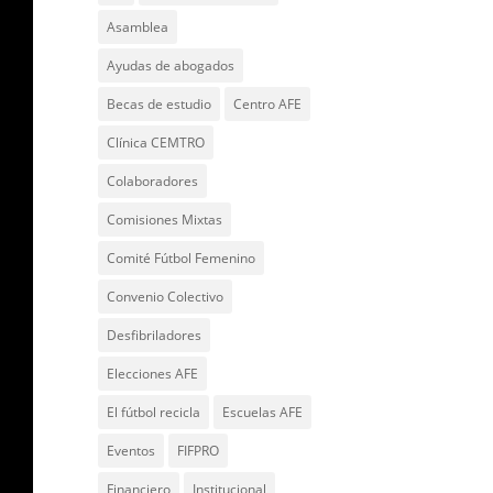
Asamblea
Ayudas de abogados
Becas de estudio
Centro AFE
Clínica CEMTRO
Colaboradores
Comisiones Mixtas
Comité Fútbol Femenino
Convenio Colectivo
Desfibriladores
Elecciones AFE
El fútbol recicla
Escuelas AFE
Eventos
FIFPRO
Financiero
Institucional