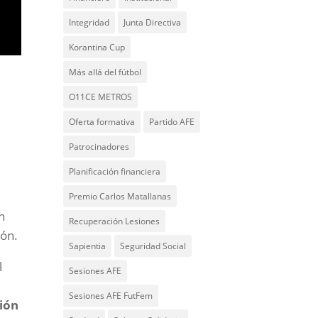
Integridad
Junta Directiva
Korantina Cup
Más allá del fútbol
O11CE METROS
Oferta formativa
Partido AFE
Patrocinadores
Planificación financiera
Premio Carlos Matallanas
n
Recuperación Lesiones
lón.
Sapientia
Seguridad Social
l
Sesiones AFE
Sesiones AFE FutFem
ción