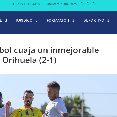
(+34) 91 314 30 30
afe@afe-futbol.com
E
JURÍDICO
FORMACIÓN
DEPORTIVO
tbol cuaja un inmejorable
 Orihuela (2-1)