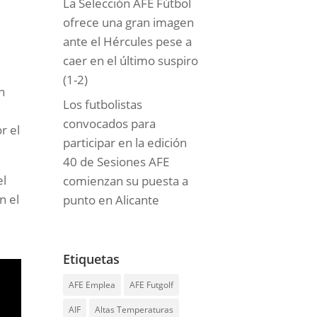
La Selección AFE Fútbol
ofrece una gran imagen
ante el Hércules pese a
caer en el último suspiro
(1-2)
n
Los futbolistas
convocados para
r el
participar en la edición
40 de Sesiones AFE
el
comienzan su puesta a
n el
punto en Alicante
Etiquetas
AFE Emplea
AFE Futgolf
AIF
Altas Temperaturas