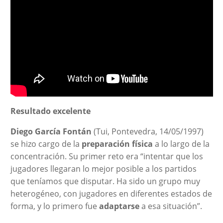
Resultado excelente
Diego García Fontán
(Tui, Pontevedra, 14/05/1997)
se hizo cargo de la
preparación física
a lo largo de la
concentración. Su primer reto era “intentar que los
jugadores llegaran lo mejor posible a los partidos
que teníamos que disputar. Ha sido un grupo muy
heterogéneo, con jugadores en diferentes estados de
forma, y lo primero fue
adaptarse
a esa situación”.