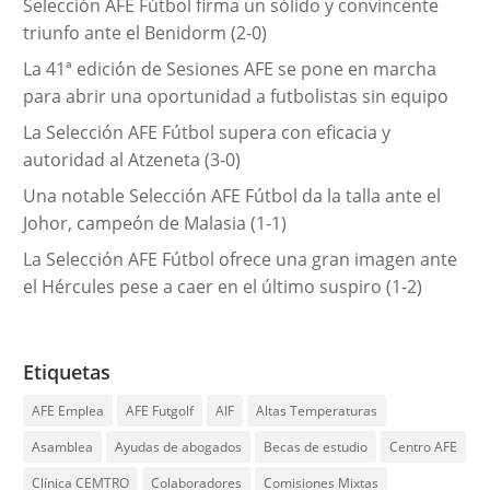
Selección AFE Fútbol firma un sólido y convincente
a
triunfo ante el Benidorm (2-0)
s
La 41ª edición de Sesiones AFE se pone en marcha
para abrir una oportunidad a futbolistas sin equipo
La Selección AFE Fútbol supera con eficacia y
autoridad al Atzeneta (3-0)
Una notable Selección AFE Fútbol da la talla ante el
Johor, campeón de Malasia (1-1)
La Selección AFE Fútbol ofrece una gran imagen ante
el Hércules pese a caer en el último suspiro (1-2)
Etiquetas
AFE Emplea
AFE Futgolf
AIF
Altas Temperaturas
Asamblea
Ayudas de abogados
Becas de estudio
Centro AFE
Clínica CEMTRO
Colaboradores
Comisiones Mixtas