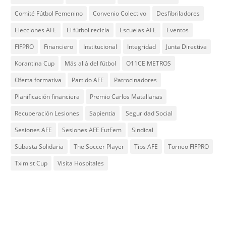
Comité Fútbol Femenino
Convenio Colectivo
Desfibriladores
Elecciones AFE
El fútbol recicla
Escuelas AFE
Eventos
FIFPRO
Financiero
Institucional
Integridad
Junta Directiva
Korantina Cup
Más allá del fútbol
O11CE METROS
Oferta formativa
Partido AFE
Patrocinadores
Planificación financiera
Premio Carlos Matallanas
Recuperación Lesiones
Sapientia
Seguridad Social
Sesiones AFE
Sesiones AFE FutFem
Sindical
Subasta Solidaria
The Soccer Player
Tips AFE
Torneo FIFPRO
Tximist Cup
Visita Hospitales