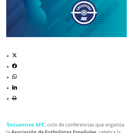
‘
Encuentros AFE
’, ciclo de conferencias que organiza
la
Asociación de Futbolistas Españoles
, celebra la