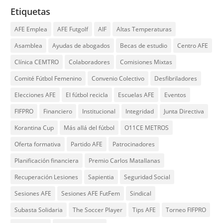
Etiquetas
AFE Emplea
AFE Futgolf
AIF
Altas Temperaturas
Asamblea
Ayudas de abogados
Becas de estudio
Centro AFE
Clínica CEMTRO
Colaboradores
Comisiones Mixtas
Comité Fútbol Femenino
Convenio Colectivo
Desfibriladores
Elecciones AFE
El fútbol recicla
Escuelas AFE
Eventos
FIFPRO
Financiero
Institucional
Integridad
Junta Directiva
Korantina Cup
Más allá del fútbol
O11CE METROS
Oferta formativa
Partido AFE
Patrocinadores
Planificación financiera
Premio Carlos Matallanas
Recuperación Lesiones
Sapientia
Seguridad Social
Sesiones AFE
Sesiones AFE FutFem
Sindical
Subasta Solidaria
The Soccer Player
Tips AFE
Torneo FIFPRO