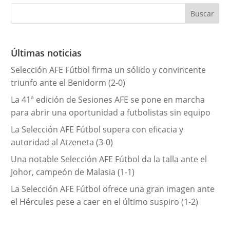
e
g
o
r
Últimas noticias
í
Selección AFE Fútbol firma un sólido y convincente
a
triunfo ante el Benidorm (2-0)
s
La 41ª edición de Sesiones AFE se pone en marcha
para abrir una oportunidad a futbolistas sin equipo
La Selección AFE Fútbol supera con eficacia y
autoridad al Atzeneta (3-0)
Una notable Selección AFE Fútbol da la talla ante el
Johor, campeón de Malasia (1-1)
La Selección AFE Fútbol ofrece una gran imagen ante
el Hércules pese a caer en el último suspiro (1-2)