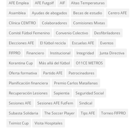
AFE Emplea
AFE Futgolf
AIF
Altas Temperaturas
Asamblea
Ayudas de abogados
Becas de estudio
Centro AFE
Clínica CEMTRO
Colaboradores
Comisiones Mixtas
Comité Fútbol Femenino
Convenio Colectivo
Desfibriladores
Elecciones AFE
El fútbol recicla
Escuelas AFE
Eventos
FIFPRO
Financiero
Institucional
Integridad
Junta Directiva
Korantina Cup
Más allá del fútbol
O11CE METROS
Oferta formativa
Partido AFE
Patrocinadores
Planificación financiera
Premio Carlos Matallanas
Recuperación Lesiones
Sapientia
Seguridad Social
Sesiones AFE
Sesiones AFE FutFem
Sindical
Subasta Solidaria
The Soccer Player
Tips AFE
Torneo FIFPRO
Tximist Cup
Visita Hospitales