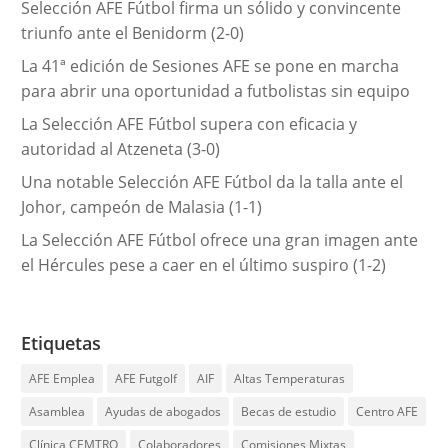
Selección AFE Fútbol firma un sólido y convincente
a
triunfo ante el Benidorm (2-0)
s
La 41ª edición de Sesiones AFE se pone en marcha
para abrir una oportunidad a futbolistas sin equipo
La Selección AFE Fútbol supera con eficacia y
autoridad al Atzeneta (3-0)
Una notable Selección AFE Fútbol da la talla ante el
Johor, campeón de Malasia (1-1)
La Selección AFE Fútbol ofrece una gran imagen ante
el Hércules pese a caer en el último suspiro (1-2)
Etiquetas
AFE Emplea
AFE Futgolf
AIF
Altas Temperaturas
Asamblea
Ayudas de abogados
Becas de estudio
Centro AFE
Clínica CEMTRO
Colaboradores
Comisiones Mixtas