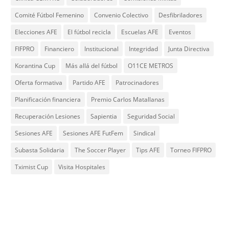
Comité Fútbol Femenino
Convenio Colectivo
Desfibriladores
Elecciones AFE
El fútbol recicla
Escuelas AFE
Eventos
FIFPRO
Financiero
Institucional
Integridad
Junta Directiva
Korantina Cup
Más allá del fútbol
O11CE METROS
Oferta formativa
Partido AFE
Patrocinadores
Planificación financiera
Premio Carlos Matallanas
Recuperación Lesiones
Sapientia
Seguridad Social
Sesiones AFE
Sesiones AFE FutFem
Sindical
Subasta Solidaria
The Soccer Player
Tips AFE
Torneo FIFPRO
Tximist Cup
Visita Hospitales