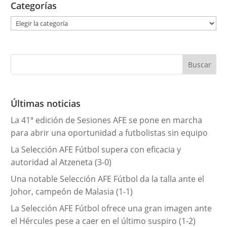
Categorías
C
a
t
e
g
o
r
Últimas noticias
í
La 41ª edición de Sesiones AFE se pone en marcha
a
para abrir una oportunidad a futbolistas sin equipo
s
La Selección AFE Fútbol supera con eficacia y
autoridad al Atzeneta (3-0)
Una notable Selección AFE Fútbol da la talla ante el
Johor, campeón de Malasia (1-1)
La Selección AFE Fútbol ofrece una gran imagen ante
el Hércules pese a caer en el último suspiro (1-2)