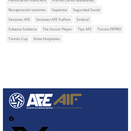
Planificación financiera
Premio Carlos Matallanas
Recuperación Lesiones
Sapientia
Seguridad Social
Sesiones AFE
Sesiones AFE FutFem
Sindical
Subasta Solidaria
The Soccer Player
Tips AFE
Torneo FIFPRO
Tximist Cup
Visita Hospitales