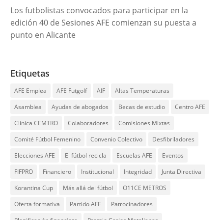
Los futbolistas convocados para participar en la
edición 40 de Sesiones AFE comienzan su puesta a
punto en Alicante
Etiquetas
AFE Emplea
AFE Futgolf
AIF
Altas Temperaturas
Asamblea
Ayudas de abogados
Becas de estudio
Centro AFE
Clínica CEMTRO
Colaboradores
Comisiones Mixtas
Comité Fútbol Femenino
Convenio Colectivo
Desfibriladores
Elecciones AFE
El fútbol recicla
Escuelas AFE
Eventos
FIFPRO
Financiero
Institucional
Integridad
Junta Directiva
Korantina Cup
Más allá del fútbol
O11CE METROS
Oferta formativa
Partido AFE
Patrocinadores