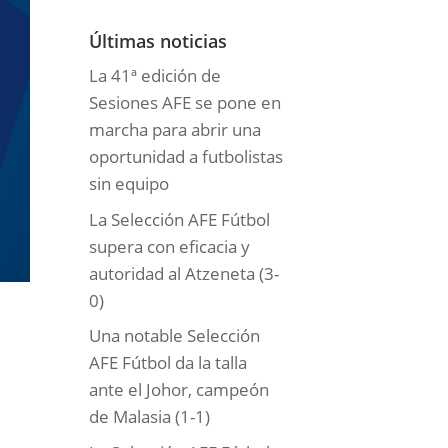
o
r
Últimas noticias
í
La 41ª edición de
a
Sesiones AFE se pone en
s
marcha para abrir una
oportunidad a futbolistas
sin equipo
La Selección AFE Fútbol
supera con eficacia y
autoridad al Atzeneta (3-
0)
Una notable Selección
AFE Fútbol da la talla
ante el Johor, campeón
de Malasia (1-1)