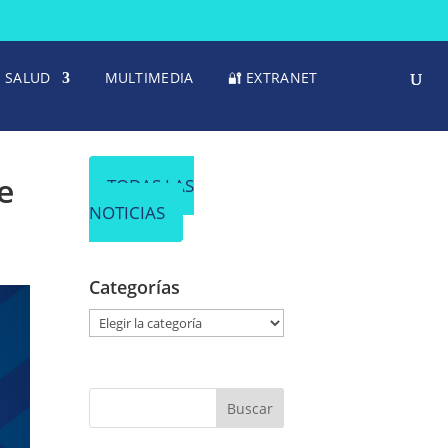
SALUD
MULTIMEDIA
🔐 EXTRANET
e
TODAS LAS
NOTICIAS
Categorías
C
a
t
e
g