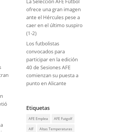
La Selección AFE Fútbol
ofrece una gran imagen
ante el Hércules pese a
caer en el último suspiro
(1-2)
Los futbolistas
convocados para
participar en la edición
s
40 de Sesiones AFE
tran
comienzan su puesta a
punto en Alicante
un
tió
Etiquetas
AFE Emplea
AFE Futgolf
 a
AIF
Altas Temperaturas