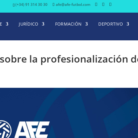
(+34) 91 314 30 30
afe@afe-futbol.com
E
JURÍDICO
FORMACIÓN
DEPORTIVO
obre la profesionalización d