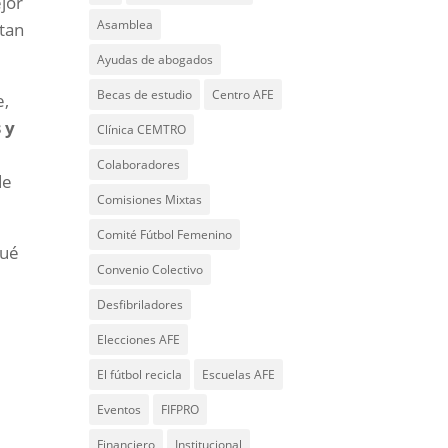
jor
Asamblea
 tan
Ayudas de abogados
Becas de estudio
Centro AFE
e,
 y
Clínica CEMTRO
r
Colaboradores
de
Comisiones Mixtas
Comité Fútbol Femenino
qué
Convenio Colectivo
Desfibriladores
Elecciones AFE
El fútbol recicla
Escuelas AFE
Eventos
FIFPRO
Financiero
Institucional