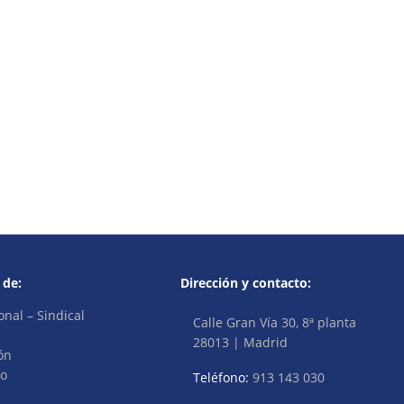
 de:
Dirección y contacto:
onal – Sindical
Calle Gran Vía 30, 8ª planta
28013 | Madrid
ón
vo
Teléfono:
913 143 030