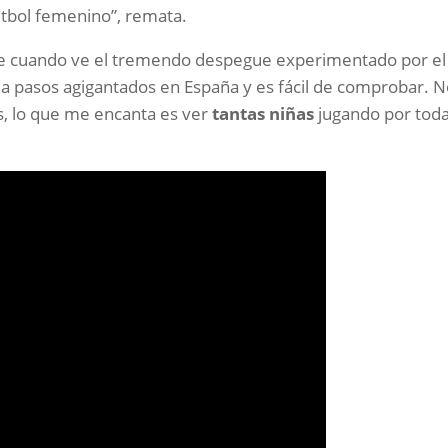
útbol femenino”, remata.
abe cuando ve el tremendo despegue experimentado por el
 a pasos agigantados en España y es fácil de comprobar. 
os, lo que me encanta es ver
tantas niñas
jugando por tod