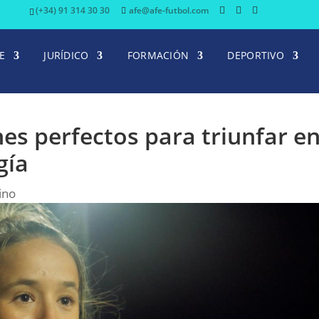
(+34) 91 314 30 30
afe@afe-futbol.com
E
JURÍDICO
FORMACIÓN
DEPORTIVO
es perfectos para triunfar e
gía
ino