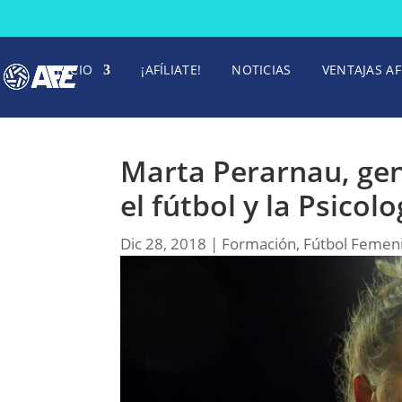
INICIO
¡AFÍLIATE!
NOTICIAS
VENTAJAS AF
Marta Perarnau, gen
el fútbol y la Psicolo
Dic 28, 2018
|
Formación
,
Fútbol Femen