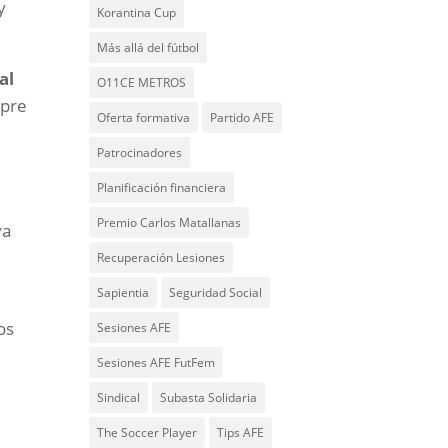
y
Korantina Cup
Más allá del fútbol
al
O11CE METROS
mpre
Oferta formativa
Partido AFE
Patrocinadores
Planificación financiera
Premio Carlos Matallanas
va
Recuperación Lesiones
Sapientia
Seguridad Social
os
Sesiones AFE
Sesiones AFE FutFem
Sindical
Subasta Solidaria
The Soccer Player
Tips AFE