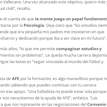
ayo Vallecano. Una vez alcanzado este objetivo, quiero más 
al club”, resalta.
me di cuenta de que
la mente juega un papel fundament
ntarse por la
Psicología
. Deja claro que “los estudios sie
desde que era pequeña mis padres me insistieron en que
esfuerzo y dedicación porque iba a ser clave en mi futuro”.
n más años, “lo que me permite
compaginar estudios y
renamientos sin problemas”. Le queda mucha carrera deporti
lgue las botas es “seguir vinculada al mundo del fútbol y
esta de
AFE
por la formación, es algo maravilloso porque n
ando sabiendo que puedes continuar con tu carrera
 con ese apoyo. “Una futbolista no puede estar sola porque
 eso necesitamos de la ayuda de AFE”, enfatiza. “Las
ra que nos represente en las negociaciones del
Convenio