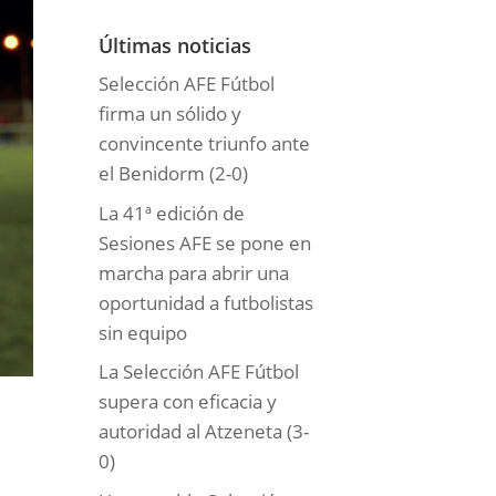
o
r
Últimas noticias
í
Selección AFE Fútbol
a
firma un sólido y
s
convincente triunfo ante
el Benidorm (2-0)
La 41ª edición de
Sesiones AFE se pone en
marcha para abrir una
oportunidad a futbolistas
sin equipo
La Selección AFE Fútbol
supera con eficacia y
autoridad al Atzeneta (3-
0)