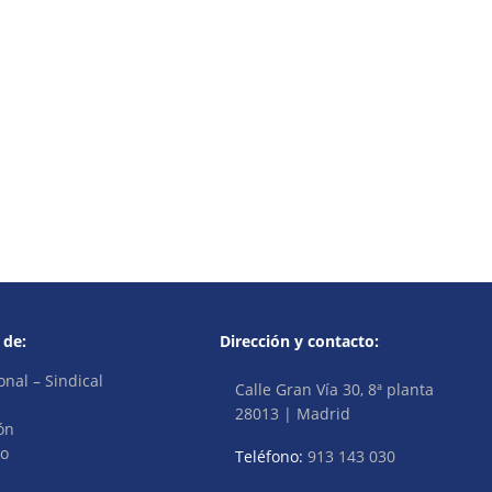
 de:
Dirección y contacto:
onal – Sindical
Calle Gran Vía 30, 8ª planta
28013 | Madrid
ón
vo
Teléfono:
913 143 030