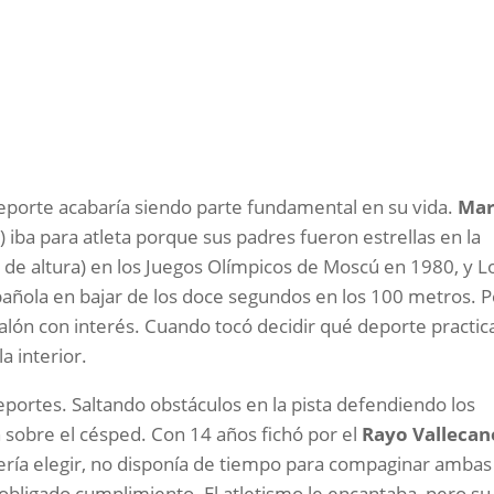
eporte acabaría siendo parte fundamental en su vida.
Mar
 iba para atleta porque sus padres fueron estrellas en la
to de altura) en los Juegos Olímpicos de Moscú en 1980, y L
spañola en bajar de los doce segundos en los 100 metros. 
alón con interés. Cuando tocó decidir qué deporte practic
a interior.
rtes. Saltando obstáculos en la pista defendiendo los
n sobre el césped. Con 14 años fichó por el
Rayo Vallecan
ría elegir, no disponía de tiempo para compaginar ambas
obligado cumplimiento. El atletismo le encantaba, pero su