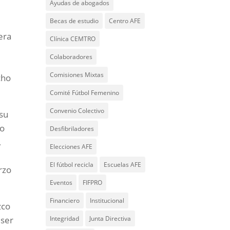
Ayudas de abogados
Becas de estudio
Centro AFE
rera
Clínica CEMTRO
Colaboradores
Comisiones Mixtas
cho
Comité Fútbol Femenino
Convenio Colectivo
 su
no
Desfibriladores
,
Elecciones AFE
El fútbol recicla
Escuelas AFE
rzo
Eventos
FIFPRO
Financiero
Institucional
zco
 ser
Integridad
Junta Directiva