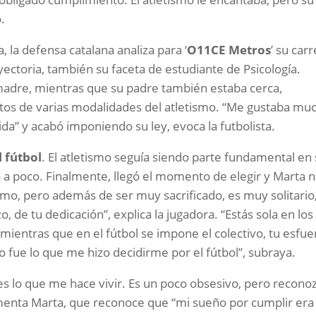
.
a, la defensa catalana analiza para ‘
O11CE Metros
’ su car
rayectoria, también su faceta de estudiante de Psicología.
adre, mientras que su padre también estaba cerca,
tos de varias modalidades del atletismo. “Me gustaba mu
vida” y acabó imponiendo su ley, evoca la futbolista.
 fútbol
. El atletismo seguía siendo parte fundamental en
o a poco. Finalmente, llegó el momento de elegir y Marta 
smo, pero además de ser muy sacrificado, es muy solitario
 de tu dedicación”, explica la jugadora. “Estás sola en los
mientras que en el fútbol se impone el colectivo, tu esfue
 fue lo que me hizo decidirme por el fútbol”, subraya.
 es lo que me hace vivir. Es un poco obsesivo, pero recono
menta Marta, que reconoce que “mi sueño por cumplir era