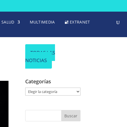
SALUD
MULTIMEDIA
🔐 EXTRANET
n
TODAS LAS
NOTICIAS
Categorías
C
a
t
e
g