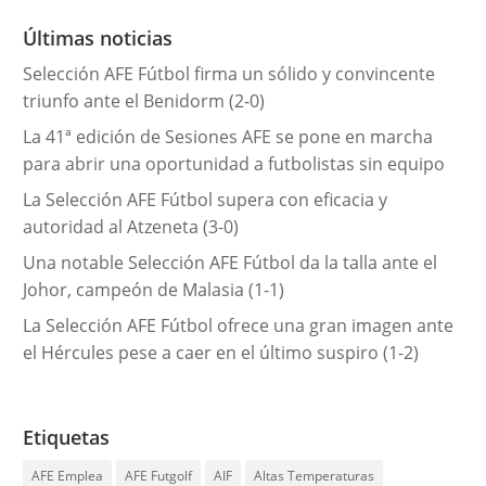
r
Últimas noticias
í
Selección AFE Fútbol firma un sólido y convincente
a
triunfo ante el Benidorm (2-0)
s
La 41ª edición de Sesiones AFE se pone en marcha
para abrir una oportunidad a futbolistas sin equipo
La Selección AFE Fútbol supera con eficacia y
autoridad al Atzeneta (3-0)
Una notable Selección AFE Fútbol da la talla ante el
Johor, campeón de Malasia (1-1)
La Selección AFE Fútbol ofrece una gran imagen ante
el Hércules pese a caer en el último suspiro (1-2)
Etiquetas
AFE Emplea
AFE Futgolf
AIF
Altas Temperaturas