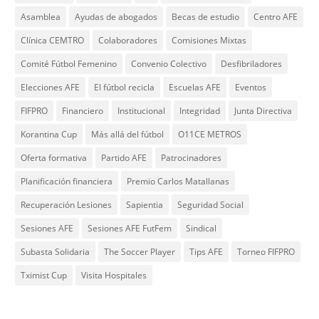
Asamblea
Ayudas de abogados
Becas de estudio
Centro AFE
Clínica CEMTRO
Colaboradores
Comisiones Mixtas
Comité Fútbol Femenino
Convenio Colectivo
Desfibriladores
Elecciones AFE
El fútbol recicla
Escuelas AFE
Eventos
FIFPRO
Financiero
Institucional
Integridad
Junta Directiva
Korantina Cup
Más allá del fútbol
O11CE METROS
Oferta formativa
Partido AFE
Patrocinadores
Planificación financiera
Premio Carlos Matallanas
Recuperación Lesiones
Sapientia
Seguridad Social
Sesiones AFE
Sesiones AFE FutFem
Sindical
Subasta Solidaria
The Soccer Player
Tips AFE
Torneo FIFPRO
Tximist Cup
Visita Hospitales