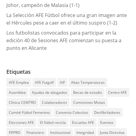
Johor, campeón de Malasia (1-1)
La Selección AFE Fútbol ofrece una gran imagen ante
el Hércules pese a caer en el último suspiro (1-2)
Los futbolistas convocados para participar en la
edición 40 de Sesiones AFE comienzan su puesta a
punto en Alicante
Etiquetas
AFE Emplea
AFE Futgolf
AIF
Altas Temperaturas
Asamblea
Ayudas de abogados
Becas de estudio
Centro AFE
Clínica CEMTRO
Colaboradores
Comisiones Mixtas
Comité Fútbol Femenino
Convenio Colectivo
Desfibriladores
Elecciones AFE
El fútbol recicla
Escuelas AFE
Eventos
FIFPRO
Financiero
Institucional
Integridad
Junta Directiva