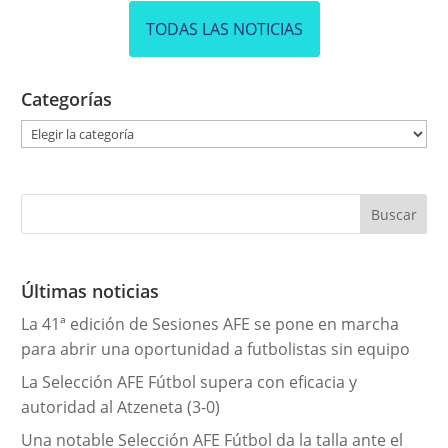
TODAS LAS NOTICIAS
Categorías
C
a
t
e
g
o
r
Últimas noticias
í
La 41ª edición de Sesiones AFE se pone en marcha
a
para abrir una oportunidad a futbolistas sin equipo
s
La Selección AFE Fútbol supera con eficacia y
autoridad al Atzeneta (3-0)
Una notable Selección AFE Fútbol da la talla ante el