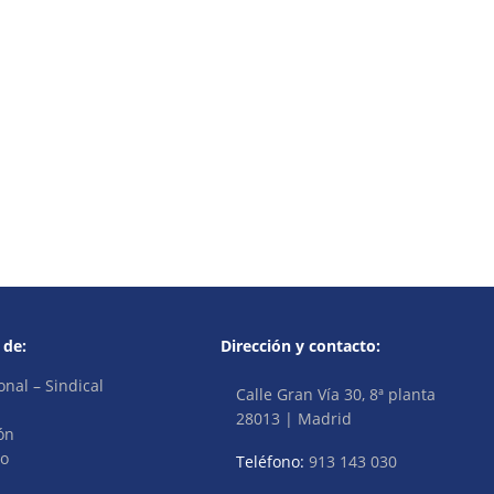
 de:
Dirección y contacto:
onal – Sindical
Calle Gran Vía 30, 8ª planta
28013 | Madrid
ón
vo
Teléfono:
913 143 030