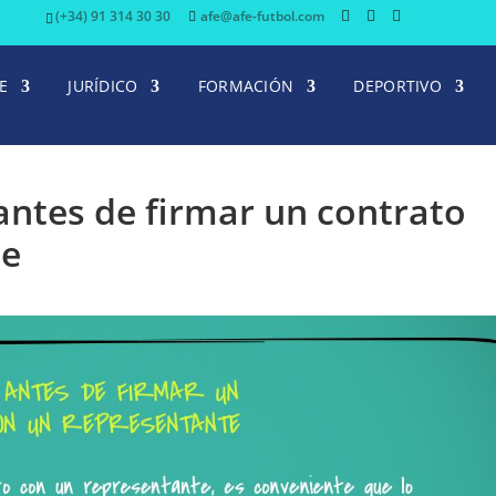
(+34) 91 314 30 30
afe@afe-futbol.com
E
JURÍDICO
FORMACIÓN
DEPORTIVO
antes de firmar un contrato
te