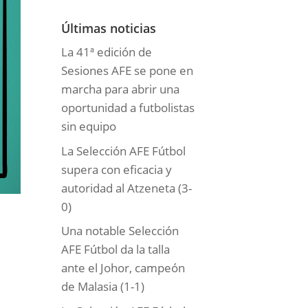
o
r
Últimas noticias
í
La 41ª edición de
a
Sesiones AFE se pone en
s
marcha para abrir una
oportunidad a futbolistas
sin equipo
La Selección AFE Fútbol
supera con eficacia y
autoridad al Atzeneta (3-
0)
Una notable Selección
AFE Fútbol da la talla
ante el Johor, campeón
de Malasia (1-1)