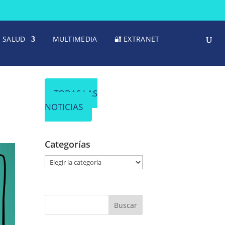
SALUD
MULTIMEDIA
🔐 EXTRANET
TODAS LAS
NOTICIAS
Categorías
C
a
t
e
g