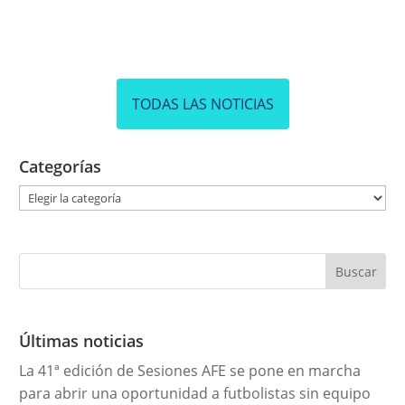
TODAS LAS NOTICIAS
Categorías
C
a
t
e
g
o
r
Últimas noticias
í
La 41ª edición de Sesiones AFE se pone en marcha
a
para abrir una oportunidad a futbolistas sin equipo
s