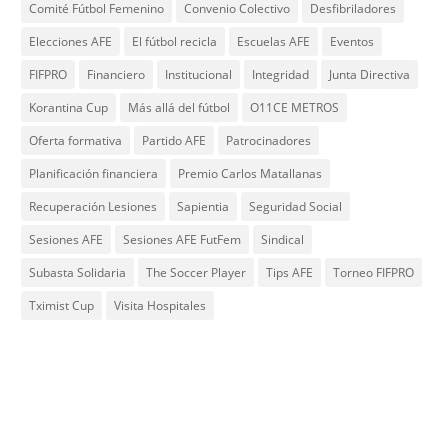
Comité Fútbol Femenino
Convenio Colectivo
Desfibriladores
Elecciones AFE
El fútbol recicla
Escuelas AFE
Eventos
FIFPRO
Financiero
Institucional
Integridad
Junta Directiva
Korantina Cup
Más allá del fútbol
O11CE METROS
Oferta formativa
Partido AFE
Patrocinadores
Planificación financiera
Premio Carlos Matallanas
Recuperación Lesiones
Sapientia
Seguridad Social
Sesiones AFE
Sesiones AFE FutFem
Sindical
Subasta Solidaria
The Soccer Player
Tips AFE
Torneo FIFPRO
Tximist Cup
Visita Hospitales