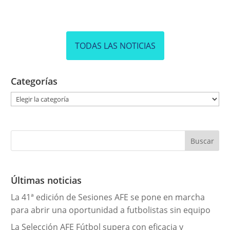
TODAS LAS NOTICIAS
Categorías
C
a
t
e
g
o
r
Últimas noticias
í
La 41ª edición de Sesiones AFE se pone en marcha
a
para abrir una oportunidad a futbolistas sin equipo
s
La Selección AFE Fútbol supera con eficacia y