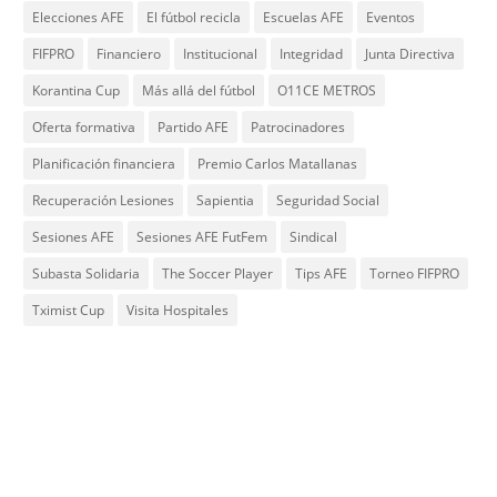
Elecciones AFE
El fútbol recicla
Escuelas AFE
Eventos
FIFPRO
Financiero
Institucional
Integridad
Junta Directiva
Korantina Cup
Más allá del fútbol
O11CE METROS
Oferta formativa
Partido AFE
Patrocinadores
Planificación financiera
Premio Carlos Matallanas
Recuperación Lesiones
Sapientia
Seguridad Social
Sesiones AFE
Sesiones AFE FutFem
Sindical
Subasta Solidaria
The Soccer Player
Tips AFE
Torneo FIFPRO
Tximist Cup
Visita Hospitales