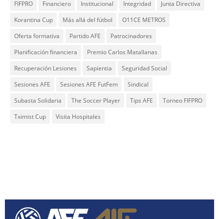
FIFPRO
Financiero
Institucional
Integridad
Junta Directiva
Korantina Cup
Más allá del fútbol
O11CE METROS
Oferta formativa
Partido AFE
Patrocinadores
Planificación financiera
Premio Carlos Matallanas
Recuperación Lesiones
Sapientia
Seguridad Social
Sesiones AFE
Sesiones AFE FutFem
Sindical
Subasta Solidaria
The Soccer Player
Tips AFE
Torneo FIFPRO
Tximist Cup
Visita Hospitales