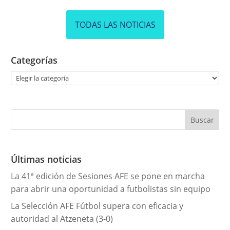
TODAS LAS NOTICIAS
Categorías
C
a
t
e
g
o
r
Últimas noticias
í
La 41ª edición de Sesiones AFE se pone en marcha
a
para abrir una oportunidad a futbolistas sin equipo
s
La Selección AFE Fútbol supera con eficacia y
autoridad al Atzeneta (3-0)