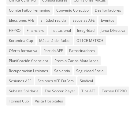
Clínica CEMTRO
Colaboradores
Comisiones Mixtas
Comité Fútbol Femenino
Convenio Colectivo
Desfibriladores
Elecciones AFE
El fútbol recicla
Escuelas AFE
Eventos
FIFPRO
Financiero
Institucional
Integridad
Junta Directiva
Korantina Cup
Más allá del fútbol
O11CE METROS
Oferta formativa
Partido AFE
Patrocinadores
Planificación financiera
Premio Carlos Matallanas
Recuperación Lesiones
Sapientia
Seguridad Social
Sesiones AFE
Sesiones AFE FutFem
Sindical
Subasta Solidaria
The Soccer Player
Tips AFE
Torneo FIFPRO
Tximist Cup
Visita Hospitales