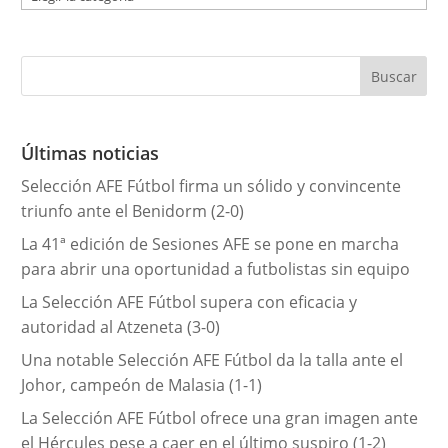
a
t
e
g
o
r
Últimas noticias
í
Selección AFE Fútbol firma un sólido y convincente
a
triunfo ante el Benidorm (2-0)
s
La 41ª edición de Sesiones AFE se pone en marcha
para abrir una oportunidad a futbolistas sin equipo
La Selección AFE Fútbol supera con eficacia y
autoridad al Atzeneta (3-0)
Una notable Selección AFE Fútbol da la talla ante el
Johor, campeón de Malasia (1-1)
La Selección AFE Fútbol ofrece una gran imagen ante
el Hércules pese a caer en el último suspiro (1-2)