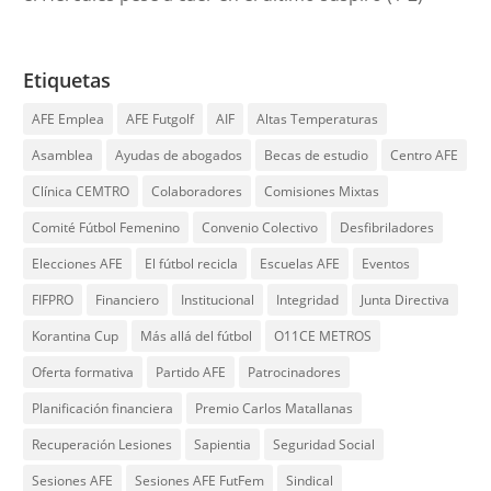
Etiquetas
AFE Emplea
AFE Futgolf
AIF
Altas Temperaturas
Asamblea
Ayudas de abogados
Becas de estudio
Centro AFE
Clínica CEMTRO
Colaboradores
Comisiones Mixtas
Comité Fútbol Femenino
Convenio Colectivo
Desfibriladores
Elecciones AFE
El fútbol recicla
Escuelas AFE
Eventos
FIFPRO
Financiero
Institucional
Integridad
Junta Directiva
Korantina Cup
Más allá del fútbol
O11CE METROS
Oferta formativa
Partido AFE
Patrocinadores
Planificación financiera
Premio Carlos Matallanas
Recuperación Lesiones
Sapientia
Seguridad Social
Sesiones AFE
Sesiones AFE FutFem
Sindical