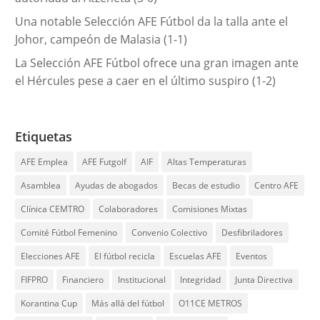
Una notable Selección AFE Fútbol da la talla ante el
Johor, campeón de Malasia (1-1)
La Selección AFE Fútbol ofrece una gran imagen ante
el Hércules pese a caer en el último suspiro (1-2)
Etiquetas
AFE Emplea
AFE Futgolf
AIF
Altas Temperaturas
Asamblea
Ayudas de abogados
Becas de estudio
Centro AFE
Clínica CEMTRO
Colaboradores
Comisiones Mixtas
Comité Fútbol Femenino
Convenio Colectivo
Desfibriladores
Elecciones AFE
El fútbol recicla
Escuelas AFE
Eventos
FIFPRO
Financiero
Institucional
Integridad
Junta Directiva
Korantina Cup
Más allá del fútbol
O11CE METROS