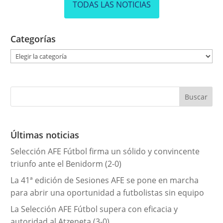
TODAS LAS NOTICIAS
Categorías
C
a
t
e
g
o
r
Últimas noticias
í
Selección AFE Fútbol firma un sólido y convincente
a
triunfo ante el Benidorm (2-0)
s
La 41ª edición de Sesiones AFE se pone en marcha
para abrir una oportunidad a futbolistas sin equipo
La Selección AFE Fútbol supera con eficacia y
autoridad al Atzeneta (3-0)