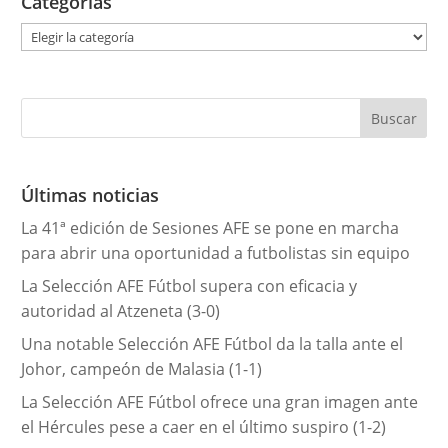
Categorías
C
a
t
e
g
o
r
Últimas noticias
í
La 41ª edición de Sesiones AFE se pone en marcha
a
para abrir una oportunidad a futbolistas sin equipo
s
La Selección AFE Fútbol supera con eficacia y
autoridad al Atzeneta (3-0)
Una notable Selección AFE Fútbol da la talla ante el
Johor, campeón de Malasia (1-1)
La Selección AFE Fútbol ofrece una gran imagen ante
el Hércules pese a caer en el último suspiro (1-2)