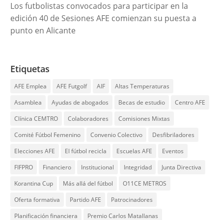
Los futbolistas convocados para participar en la
edición 40 de Sesiones AFE comienzan su puesta a
punto en Alicante
Etiquetas
AFE Emplea
AFE Futgolf
AIF
Altas Temperaturas
Asamblea
Ayudas de abogados
Becas de estudio
Centro AFE
Clínica CEMTRO
Colaboradores
Comisiones Mixtas
Comité Fútbol Femenino
Convenio Colectivo
Desfibriladores
Elecciones AFE
El fútbol recicla
Escuelas AFE
Eventos
FIFPRO
Financiero
Institucional
Integridad
Junta Directiva
Korantina Cup
Más allá del fútbol
O11CE METROS
Oferta formativa
Partido AFE
Patrocinadores
Planificación financiera
Premio Carlos Matallanas