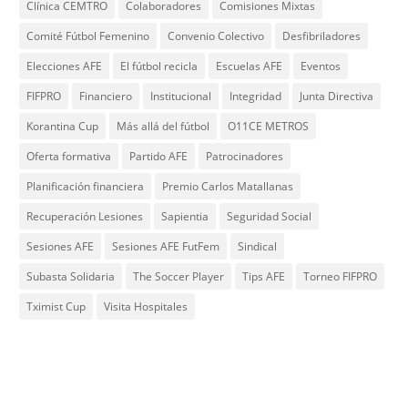
Clínica CEMTRO
Colaboradores
Comisiones Mixtas
Comité Fútbol Femenino
Convenio Colectivo
Desfibriladores
Elecciones AFE
El fútbol recicla
Escuelas AFE
Eventos
FIFPRO
Financiero
Institucional
Integridad
Junta Directiva
Korantina Cup
Más allá del fútbol
O11CE METROS
Oferta formativa
Partido AFE
Patrocinadores
Planificación financiera
Premio Carlos Matallanas
Recuperación Lesiones
Sapientia
Seguridad Social
Sesiones AFE
Sesiones AFE FutFem
Sindical
Subasta Solidaria
The Soccer Player
Tips AFE
Torneo FIFPRO
Tximist Cup
Visita Hospitales