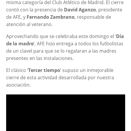
misma categoría del Club Atlético de Madrid. El cierre
contó con la presencia de
David Aganzo
, presidente
de AFE, y
Fernando Zambrano
, responsable de
atención al veterano.
Aprovechando que se celebraba este domingo el ‘
Día
de la madre
’, AFE hizo entrega a todos los futbolistas
de un clavel para que se lo regalaran a las madres
presentes en las instalaciones.
El clásico ‘
Tercer tiempo
’ supuso un inmejorable
cierre de esta actividad desarrollada por nuestra
asociación.