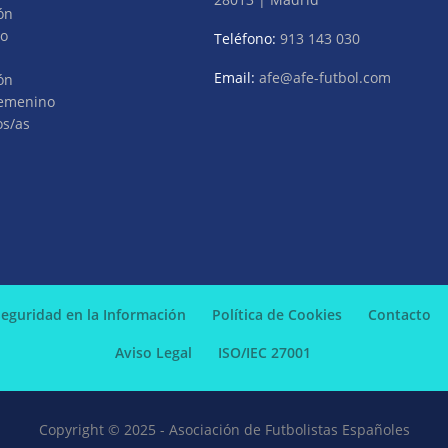
ón
vo
Teléfono:
913 143 030
Email:
afe@afe-futbol.com
ón
Femenino
os/as
 Seguridad en la Información
Política de Cookies
Contacto
Aviso Legal
ISO/IEC 27001
Copyright © 2025 - Asociación de Futbolistas Españoles