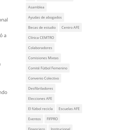
Asamblea
,
Ayudas de abogados
onal
Becas de estudio
Centro AFE
ó a
Clínica CEMTRO
Colaboradores
Comisiones Mixtas
a
Comité Fútbol Femenino
Convenio Colectivo
Desfibriladores
ando
Elecciones AFE
El fútbol recicla
Escuelas AFE
Eventos
FIFPRO
Financiero
Institucional