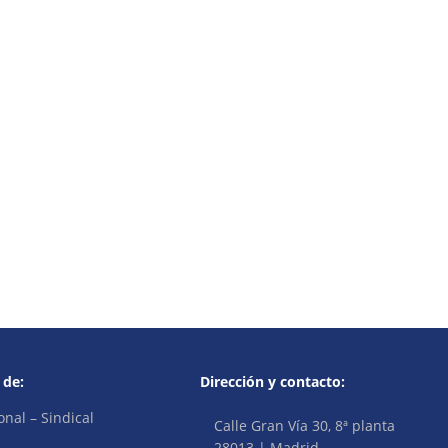
 de:
Dirección y contacto:
onal – Sindical
Calle Gran Vía 30, 8ª planta
28013 | Madrid