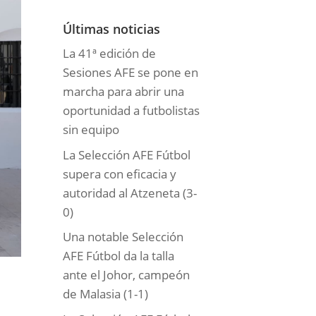
o
r
Últimas noticias
í
La 41ª edición de
a
Sesiones AFE se pone en
s
marcha para abrir una
oportunidad a futbolistas
sin equipo
La Selección AFE Fútbol
supera con eficacia y
autoridad al Atzeneta (3-
0)
Una notable Selección
AFE Fútbol da la talla
ante el Johor, campeón
de Malasia (1-1)