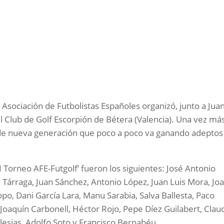
Asociación de Futbolistas Españoles organizó, junto a Jua
l Club de Golf Escorpión de Bétera (Valencia). Una vez más
 de nueva generación que poco a poco va ganando adeptos
‘I Torneo AFE-Futgolf’ fueron los siguientes: José Antonio
Tárraga, Juan Sánchez, Antonio López, Juan Luis Mora, Jo
opo, Dani García Lara, Manu Sarabia, Salva Ballesta, Paco
Joaquín Carbonell, Héctor Rojo, Pepe Díez Guilabert, Clau
esias, Adolfo Soto y Francisco Bernabéu.