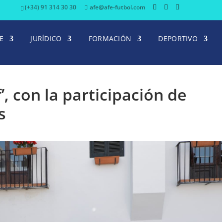
(+34) 91 314 30 30
afe@afe-futbol.com
E
JURÍDICO
FORMACIÓN
DEPORTIVO
’, con la participación de
s