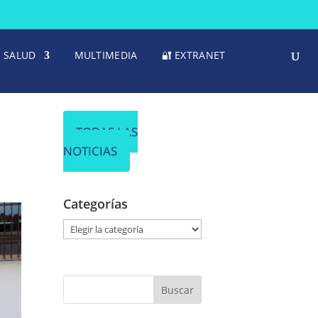
SALUD
MULTIMEDIA
🔐 EXTRANET
TODAS LAS
NOTICIAS
Categorías
C
a
t
e
g