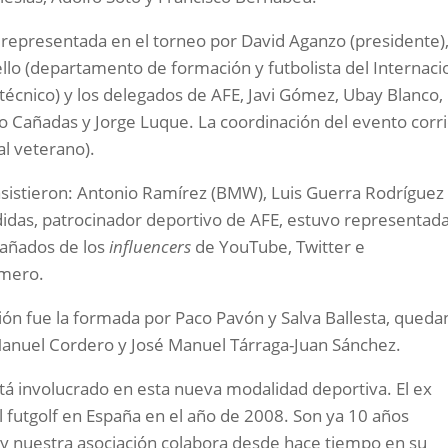
o representada en el torneo por David Aganzo (presidente)
llo (departamento de formación y futbolista del Internaci
técnico) y los delegados de AFE, Javi Gómez, Ubay Blanco,
 Cañadas y Jorge Luque. La coordinación del evento corri
l veterano).
asistieron: Antonio Ramírez (BMW), Luis Guerra Rodríguez
Adidas, patrocinador deportivo de AFE, estuvo representad
pañados de los
influencers
de YouTube, Twitter e
omero.
ión fue la formada por Paco Pavón y Salva Ballesta, qued
Manuel Cordero y José Manuel Tárraga-Juan Sánchez.
á involucrado en esta nueva modalidad deportiva. El ex
l futgolf en España en el año de 2008. Son ya 10 años
 nuestra asociación colabora desde hace tiempo en su