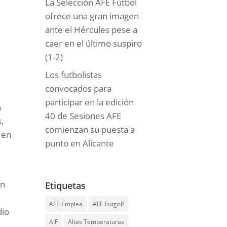
La Selección AFE Fútbol
ofrece una gran imagen
ante el Hércules pese a
caer en el último suspiro
(1-2)
Los futbolistas
convocados para
participar en la edición
n
40 de Sesiones AFE
,
comienzan su puesta a
 en
punto en Alicante
an
Etiquetas
AFE Emplea
AFE Futgolf
dio
AIF
Altas Temperaturas