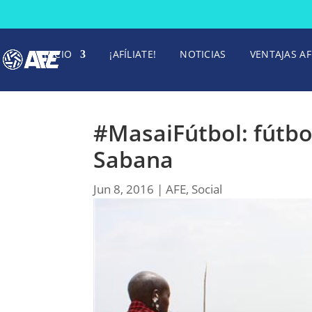
INICIO
¡AFÍLIATE!
NOTICIAS
VENTAJAS AF
#MasaiFútbol: fútbol
Sabana
Jun 8, 2016
|
AFE
,
Social