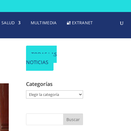
SALUD
MULTIMEDIA
🔐 EXTRANET
TODAS LAS
NOTICIAS
Categorías
C
a
t
e
g