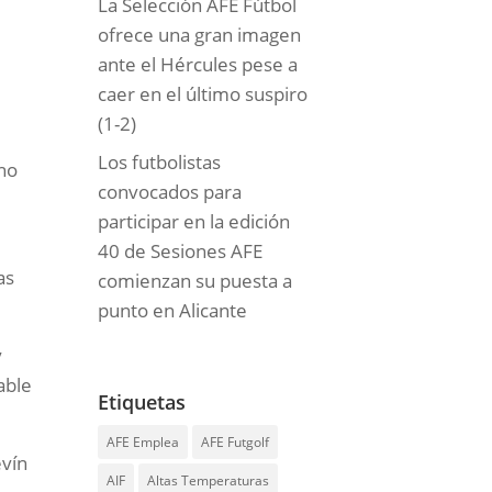
La Selección AFE Fútbol
ofrece una gran imagen
ante el Hércules pese a
caer en el último suspiro
(1-2)
Los futbolistas
 no
convocados para
participar en la edición
40 de Sesiones AFE
as
comienzan su puesta a
punto en Alicante
y
able
Etiquetas
AFE Emplea
AFE Futgolf
evín
AIF
Altas Temperaturas