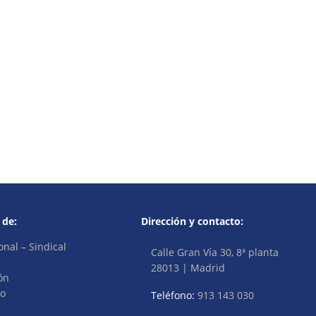
 de:
Dirección y contacto:
onal – Sindical
Calle Gran Vía 30, 8ª planta
28013 | Madrid
ón
vo
Teléfono:
913 143 030