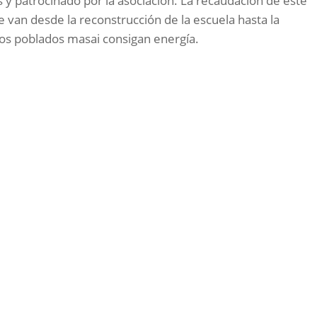
 y patrocinado por la asociación. La recaudación de este
e van desde la reconstrucción de la escuela hasta la
los poblados masai consigan energía.