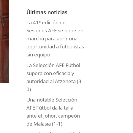
o
r
Últimas noticias
í
La 41ª edición de
a
Sesiones AFE se pone en
s
marcha para abrir una
oportunidad a futbolistas
sin equipo
La Selección AFE Fútbol
supera con eficacia y
autoridad al Atzeneta (3-
0)
Una notable Selección
AFE Fútbol da la talla
ante el Johor, campeón
de Malasia (1-1)