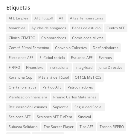
Etiquetas
AFE Emplea
AFE Futgolf
AIF
Altas Temperaturas
Asamblea
Ayudas de abogados
Becas de estudio
Centro AFE
Clínica CEMTRO
Colaboradores
Comisiones Mixtas
Comité Fútbol Femenino
Convenio Colectivo
Desfibriladores
Elecciones AFE
El fútbol recicla
Escuelas AFE
Eventos
FIFPRO
Financiero
Institucional
Integridad
Junta Directiva
Korantina Cup
Más allá del fútbol
O11CE METROS
Oferta formativa
Partido AFE
Patrocinadores
Planificación financiera
Premio Carlos Matallanas
Recuperación Lesiones
Sapientia
Seguridad Social
Sesiones AFE
Sesiones AFE FutFem
Sindical
Subasta Solidaria
The Soccer Player
Tips AFE
Torneo FIFPRO