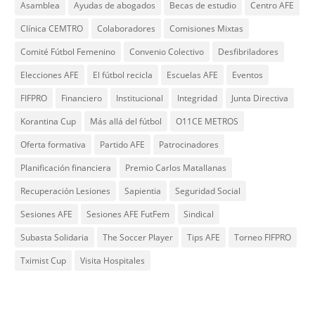
Asamblea
Ayudas de abogados
Becas de estudio
Centro AFE
Clínica CEMTRO
Colaboradores
Comisiones Mixtas
Comité Fútbol Femenino
Convenio Colectivo
Desfibriladores
Elecciones AFE
El fútbol recicla
Escuelas AFE
Eventos
FIFPRO
Financiero
Institucional
Integridad
Junta Directiva
Korantina Cup
Más allá del fútbol
O11CE METROS
Oferta formativa
Partido AFE
Patrocinadores
Planificación financiera
Premio Carlos Matallanas
Recuperación Lesiones
Sapientia
Seguridad Social
Sesiones AFE
Sesiones AFE FutFem
Sindical
Subasta Solidaria
The Soccer Player
Tips AFE
Torneo FIFPRO
Tximist Cup
Visita Hospitales