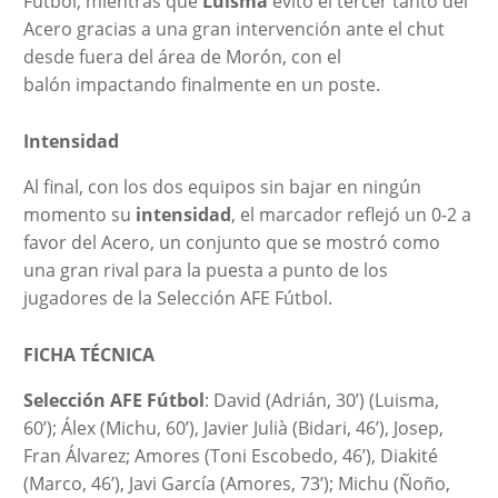
Fútbol, mientras que
Luisma
evitó el tercer tanto del
Acero gracias a una gran intervención ante el chut
desde fuera del área de Morón, con el
balón impactando finalmente en un poste.
Intensidad
Al final, con los dos equipos sin bajar en ningún
momento su
intensidad
, el marcador reflejó un 0-2 a
favor del Acero, un conjunto que se mostró como
una gran rival para la puesta a punto de los
jugadores de la Selección AFE Fútbol.
FICHA TÉCNICA
Selección AFE Fútbol
: David (Adrián, 30’) (Luisma,
60’); Álex (Michu, 60’), Javier Julià (Bidari, 46’), Josep,
Fran Álvarez; Amores (Toni Escobedo, 46’), Diakité
(Marco, 46’), Javi García (Amores, 73’); Michu (Ñoño,