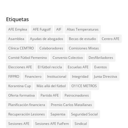
Etiquetas
AFE Emplea
AFE Futgolf
AIF
Altas Temperaturas
Asamblea
Ayudas de abogados
Becas de estudio
Centro AFE
Clínica CEMTRO
Colaboradores
Comisiones Mixtas
Comité Fútbol Femenino
Convenio Colectivo
Desfibriladores
Elecciones AFE
El fútbol recicla
Escuelas AFE
Eventos
FIFPRO
Financiero
Institucional
Integridad
Junta Directiva
Korantina Cup
Más allá del fútbol
O11CE METROS
Oferta formativa
Partido AFE
Patrocinadores
Planificación financiera
Premio Carlos Matallanas
Recuperación Lesiones
Sapientia
Seguridad Social
Sesiones AFE
Sesiones AFE FutFem
Sindical