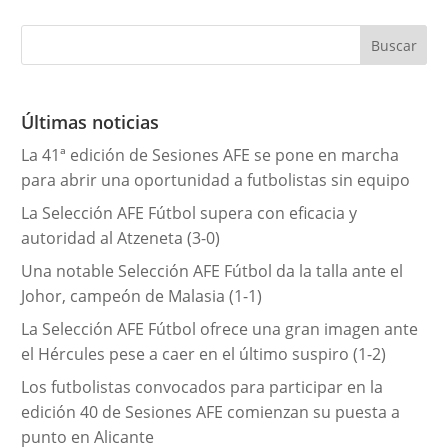
t
e
g
o
r
Últimas noticias
í
La 41ª edición de Sesiones AFE se pone en marcha
a
para abrir una oportunidad a futbolistas sin equipo
s
La Selección AFE Fútbol supera con eficacia y
autoridad al Atzeneta (3-0)
Una notable Selección AFE Fútbol da la talla ante el
Johor, campeón de Malasia (1-1)
La Selección AFE Fútbol ofrece una gran imagen ante
el Hércules pese a caer en el último suspiro (1-2)
Los futbolistas convocados para participar en la
edición 40 de Sesiones AFE comienzan su puesta a
punto en Alicante