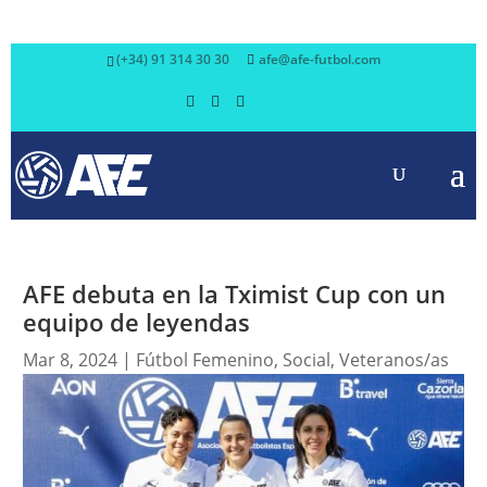
(+34) 91 314 30 30
afe@afe-futbol.com
AFE debuta en la Tximist Cup con un
equipo de leyendas
Mar 8, 2024
|
Fútbol Femenino
,
Social
,
Veteranos/as