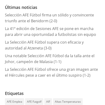
r
Últimas noticias
í
Selección AFE Fútbol firma un sólido y convincente
a
triunfo ante el Benidorm (2-0)
s
La 41ª edición de Sesiones AFE se pone en marcha
para abrir una oportunidad a futbolistas sin equipo
La Selección AFE Fútbol supera con eficacia y
autoridad al Atzeneta (3-0)
Una notable Selección AFE Fútbol da la talla ante el
Johor, campeón de Malasia (1-1)
La Selección AFE Fútbol ofrece una gran imagen ante
el Hércules pese a caer en el último suspiro (1-2)
Etiquetas
AFE Emplea
AFE Futgolf
AIF
Altas Temperaturas