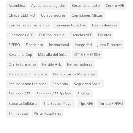
Asamblea
Ayudas de abogados
Becas de estudio
Centro AFE
Clínica CEMTRO
Colaboradores
Comisiones Mixtas
Comité Fútbol Femenino
Convenio Colectivo
Desfibriladores
Elecciones AFE
El fútbol recicla
Escuelas AFE
Eventos
FIFPRO
Financiero
Institucional
Integridad
Junta Directiva
Korantina Cup
Más allá del fútbol
O11CE METROS
Oferta formativa
Partido AFE
Patrocinadores
Planificación financiera
Premio Carlos Matallanas
Recuperación Lesiones
Sapientia
Seguridad Social
Sesiones AFE
Sesiones AFE FutFem
Sindical
Subasta Solidaria
The Soccer Player
Tips AFE
Torneo FIFPRO
Tximist Cup
Visita Hospitales