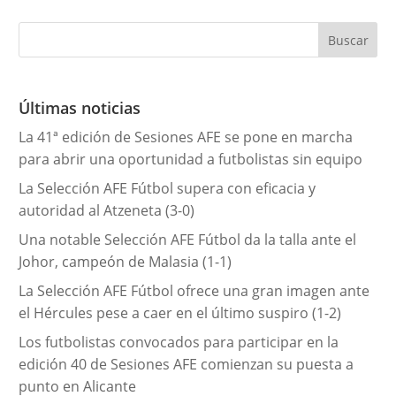
t
e
g
o
r
Últimas noticias
í
La 41ª edición de Sesiones AFE se pone en marcha
a
para abrir una oportunidad a futbolistas sin equipo
s
La Selección AFE Fútbol supera con eficacia y
autoridad al Atzeneta (3-0)
Una notable Selección AFE Fútbol da la talla ante el
Johor, campeón de Malasia (1-1)
La Selección AFE Fútbol ofrece una gran imagen ante
el Hércules pese a caer en el último suspiro (1-2)
Los futbolistas convocados para participar en la
edición 40 de Sesiones AFE comienzan su puesta a
punto en Alicante