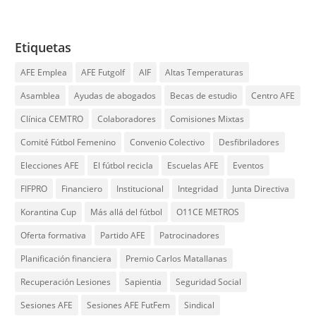
Etiquetas
AFE Emplea
AFE Futgolf
AIF
Altas Temperaturas
Asamblea
Ayudas de abogados
Becas de estudio
Centro AFE
Clínica CEMTRO
Colaboradores
Comisiones Mixtas
Comité Fútbol Femenino
Convenio Colectivo
Desfibriladores
Elecciones AFE
El fútbol recicla
Escuelas AFE
Eventos
FIFPRO
Financiero
Institucional
Integridad
Junta Directiva
Korantina Cup
Más allá del fútbol
O11CE METROS
Oferta formativa
Partido AFE
Patrocinadores
Planificación financiera
Premio Carlos Matallanas
Recuperación Lesiones
Sapientia
Seguridad Social
Sesiones AFE
Sesiones AFE FutFem
Sindical