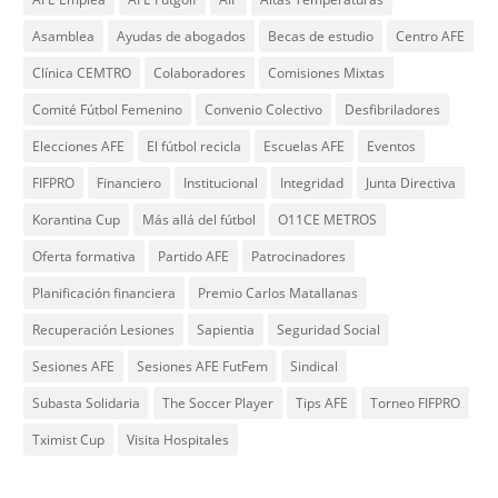
Asamblea
Ayudas de abogados
Becas de estudio
Centro AFE
Clínica CEMTRO
Colaboradores
Comisiones Mixtas
Comité Fútbol Femenino
Convenio Colectivo
Desfibriladores
Elecciones AFE
El fútbol recicla
Escuelas AFE
Eventos
FIFPRO
Financiero
Institucional
Integridad
Junta Directiva
Korantina Cup
Más allá del fútbol
O11CE METROS
Oferta formativa
Partido AFE
Patrocinadores
Planificación financiera
Premio Carlos Matallanas
Recuperación Lesiones
Sapientia
Seguridad Social
Sesiones AFE
Sesiones AFE FutFem
Sindical
Subasta Solidaria
The Soccer Player
Tips AFE
Torneo FIFPRO
Tximist Cup
Visita Hospitales