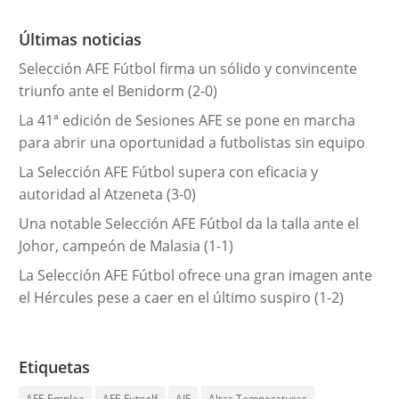
o
r
Últimas noticias
í
Selección AFE Fútbol firma un sólido y convincente
a
triunfo ante el Benidorm (2-0)
s
La 41ª edición de Sesiones AFE se pone en marcha
para abrir una oportunidad a futbolistas sin equipo
La Selección AFE Fútbol supera con eficacia y
autoridad al Atzeneta (3-0)
Una notable Selección AFE Fútbol da la talla ante el
Johor, campeón de Malasia (1-1)
La Selección AFE Fútbol ofrece una gran imagen ante
el Hércules pese a caer en el último suspiro (1-2)
Etiquetas
AFE Emplea
AFE Futgolf
AIF
Altas Temperaturas