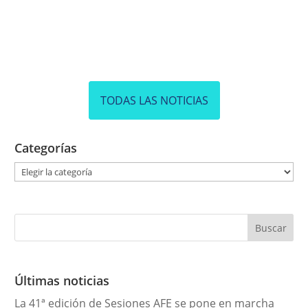
TODAS LAS NOTICIAS
Categorías
C
a
t
e
g
o
r
Últimas noticias
í
La 41ª edición de Sesiones AFE se pone en marcha
a