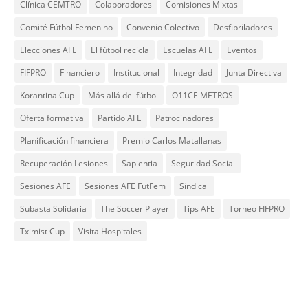
Clínica CEMTRO
Colaboradores
Comisiones Mixtas
Comité Fútbol Femenino
Convenio Colectivo
Desfibriladores
Elecciones AFE
El fútbol recicla
Escuelas AFE
Eventos
FIFPRO
Financiero
Institucional
Integridad
Junta Directiva
Korantina Cup
Más allá del fútbol
O11CE METROS
Oferta formativa
Partido AFE
Patrocinadores
Planificación financiera
Premio Carlos Matallanas
Recuperación Lesiones
Sapientia
Seguridad Social
Sesiones AFE
Sesiones AFE FutFem
Sindical
Subasta Solidaria
The Soccer Player
Tips AFE
Torneo FIFPRO
Tximist Cup
Visita Hospitales