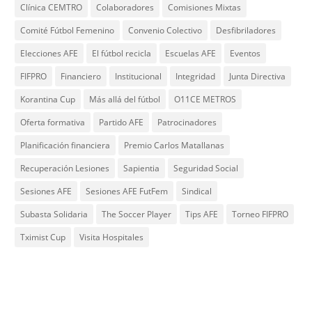
Clínica CEMTRO
Colaboradores
Comisiones Mixtas
Comité Fútbol Femenino
Convenio Colectivo
Desfibriladores
Elecciones AFE
El fútbol recicla
Escuelas AFE
Eventos
FIFPRO
Financiero
Institucional
Integridad
Junta Directiva
Korantina Cup
Más allá del fútbol
O11CE METROS
Oferta formativa
Partido AFE
Patrocinadores
Planificación financiera
Premio Carlos Matallanas
Recuperación Lesiones
Sapientia
Seguridad Social
Sesiones AFE
Sesiones AFE FutFem
Sindical
Subasta Solidaria
The Soccer Player
Tips AFE
Torneo FIFPRO
Tximist Cup
Visita Hospitales