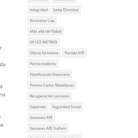
Integridad
Junta Directiva
:
Korantina Cup
Más allá del fútbol
O11CE METROS
r
Oferta formativa
Partido AFE
ada
Patrocinadores
Planificación financiera
sa
Premio Carlos Matallanas
ena
Recuperación Lesiones
Sapientia
Seguridad Social
a
Sesiones AFE
ue
Sesiones AFE FutFem