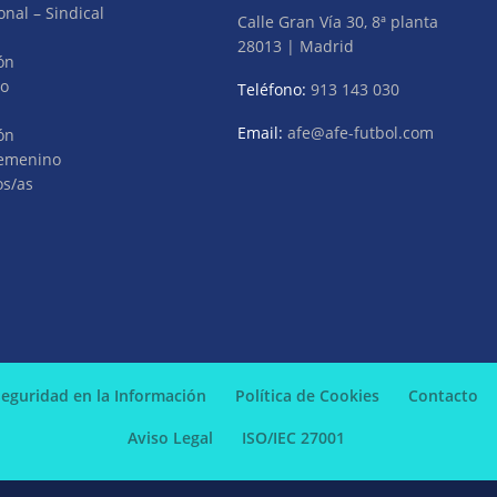
onal – Sindical
Calle Gran Vía 30, 8ª planta
28013 | Madrid
ón
vo
Teléfono:
913 143 030
Email:
afe@afe-futbol.com
ón
Femenino
os/as
 Seguridad en la Información
Política de Cookies
Contacto
Aviso Legal
ISO/IEC 27001