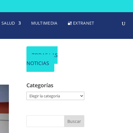
SALUD
MULTIMEDIA
🔐 EXTRANET
TODAS LAS
NOTICIAS
Categorías
C
a
t
e
g