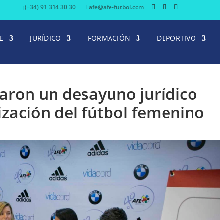
(+34) 91 314 30 30
afe@afe-futbol.com
E
JURÍDICO
FORMACIÓN
DEPORTIVO
aron un desayuno jurídico
ización del fútbol femenino