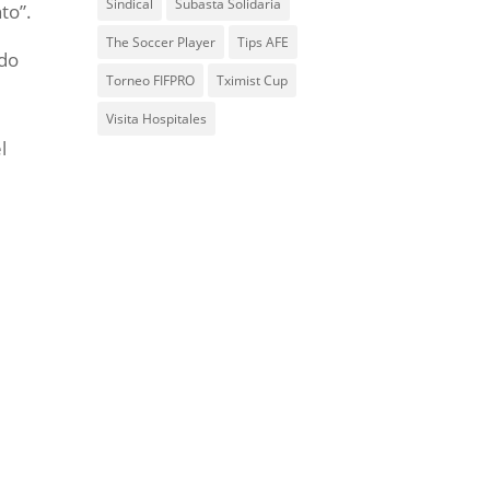
Sindical
Subasta Solidaria
to”.
The Soccer Player
Tips AFE
ndo
Torneo FIFPRO
Tximist Cup
Visita Hospitales
l