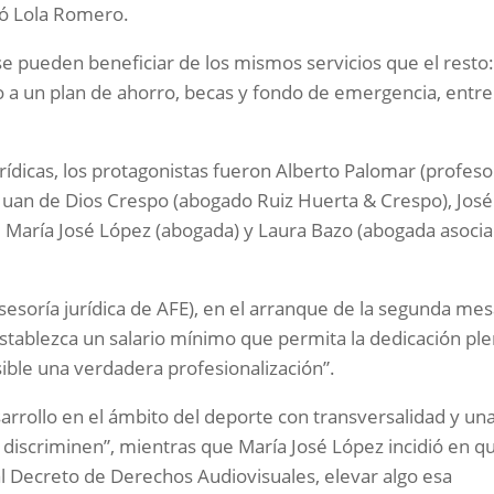
tó Lola Romero.
 se pueden beneficiar de los mismos servicios que el resto
o a un plan de ahorro, becas y fondo de emergencia, entre
rídicas, los protagonistas fueron Alberto Palomar (profeso
Juan de Dios Crespo (abogado Ruiz Huerta & Crespo), José
), María José López (abogada) y Laura Bazo (abogada asoci
esoría jurídica de AFE), en el arranque de la segunda me
stablezca un salario mínimo que permita la dedicación pl
osible una verdadera profesionalización”.
arrollo en el ámbito del deporte con transversalidad y un
discriminen”, mientras que María José López incidió en q
eal Decreto de Derechos Audiovisuales, elevar algo esa