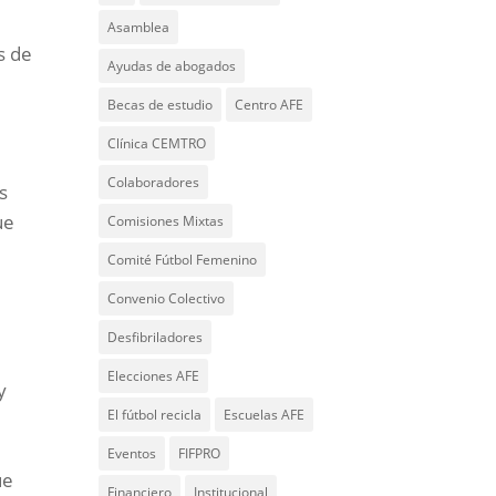
Asamblea
s de
Ayudas de abogados
Becas de estudio
Centro AFE
Clínica CEMTRO
Colaboradores
s
ue
Comisiones Mixtas
Comité Fútbol Femenino
Convenio Colectivo
Desfibriladores
Elecciones AFE
y
El fútbol recicla
Escuelas AFE
Eventos
FIFPRO
ue
Financiero
Institucional