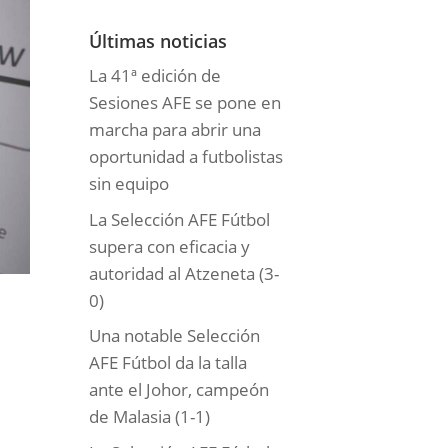
o
r
Últimas noticias
í
La 41ª edición de
a
Sesiones AFE se pone en
s
marcha para abrir una
oportunidad a futbolistas
sin equipo
La Selección AFE Fútbol
supera con eficacia y
autoridad al Atzeneta (3-
0)
Una notable Selección
AFE Fútbol da la talla
ante el Johor, campeón
de Malasia (1-1)