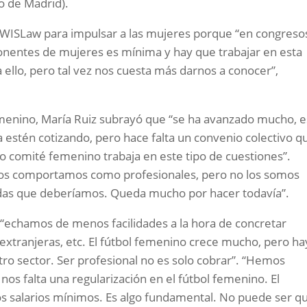
co de Madrid).
e WISLaw para impulsar a las mujeres porque “en congreso
onentes de mujeres es mínima y hay que trabajar en esta
ello, pero tal vez nos cuesta más darnos a conocer”,
femenino, María Ruiz subrayó que “se ha avanzado mucho, e
 estén cotizando, pero hace falta un convenio colectivo q
ro comité femenino trabaja en este tipo de cuestiones”.
 “nos comportamos como profesionales, pero no los somos
as que deberíamos. Queda mucho por hacer todavía”.
e “echamos de menos facilidades a la hora de concretar
 extranjeras, etc. El fútbol femenino crece mucho, pero ha
ro sector. Ser profesional no es solo cobrar”. “Hemos
os falta una regularización en el fútbol femenino. El
os salarios mínimos. Es algo fundamental. No puede ser q