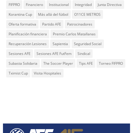
FIFPRO
Financiero
Institucional
Integridad
Junta Directiva
Korantina Cup
Más allá del fútbol
O11CE METROS
Oferta formativa
Partido AFE
Patrocinadores
Planificación financiera
Premio Carlos Matallanas
Recuperación Lesiones
Sapientia
Seguridad Social
Sesiones AFE
Sesiones AFE FutFem
Sindical
Subasta Solidaria
The Soccer Player
Tips AFE
Torneo FIFPRO
Tximist Cup
Visita Hospitales