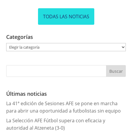
TODAS LAS NOTICIAS
Categorías
C
a
t
e
g
o
r
Últimas noticias
í
La 41ª edición de Sesiones AFE se pone en marcha
a
para abrir una oportunidad a futbolistas sin equipo
s
La Selección AFE Fútbol supera con eficacia y
autoridad al Atzeneta (3-0)