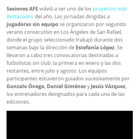
Sesiones AFE
volvió a ser uno de los
proyectos más
destacados
del año. Las jornadas dirigidas a
jugadoras sin equipo
se organizaron por segundo
verano consecutivo en Los Ángeles de San Rafael,
donde el grupo seleccionado trabajó durante dos
semanas bajo la dirección de
Estefanía López
. Se
llevaron a cabo tres convocatorias destinadas a
futbolistas sin club: la primera en enero y las dos
restantes, entre julio y agosto. Los equipos
participantes estuvieron guiados sucesivamente por
Gonzalo Ónega
,
Daniel Giménez
y
Jesús Vázquez
,
los entrenadores designados para cada una de las
ediciones.