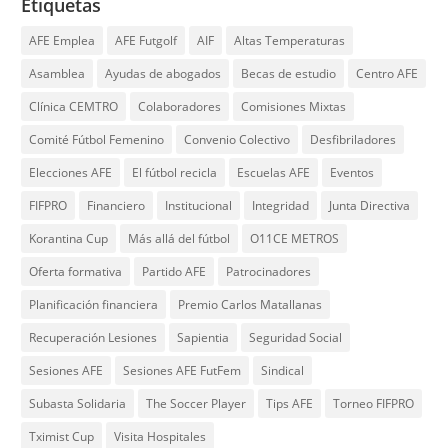
Etiquetas
AFE Emplea
AFE Futgolf
AIF
Altas Temperaturas
Asamblea
Ayudas de abogados
Becas de estudio
Centro AFE
Clínica CEMTRO
Colaboradores
Comisiones Mixtas
Comité Fútbol Femenino
Convenio Colectivo
Desfibriladores
Elecciones AFE
El fútbol recicla
Escuelas AFE
Eventos
FIFPRO
Financiero
Institucional
Integridad
Junta Directiva
Korantina Cup
Más allá del fútbol
O11CE METROS
Oferta formativa
Partido AFE
Patrocinadores
Planificación financiera
Premio Carlos Matallanas
Recuperación Lesiones
Sapientia
Seguridad Social
Sesiones AFE
Sesiones AFE FutFem
Sindical
Subasta Solidaria
The Soccer Player
Tips AFE
Torneo FIFPRO
Tximist Cup
Visita Hospitales