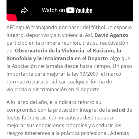
AFE siguió trabajando por hacer del fútbol un espacio
íntegro, deportivo y sin violencia. Así,
David Aganzo
participó en la primera reunión, tras su reactivación,
del
Observatorio de la Violencia, el Racismo, la
Xenofobia y la Intolerancia en el Deporte
, algo que
la Asociación reclamaba desde hacía tiempo. Un paso
importante para mejorar la ley 19/2007, el marco
normativo para erradicar cualquier forma de
violencia o discriminación en el deporte.
A lo largo del año, el sindicato reforzó su
compromiso con la protección integral de la
salud
de
los/as futbolistas, con iniciativas destinadas a
mejorar sus condiciones laborales y a reducir los
riesgos inherentes a la práctica profesional. Además