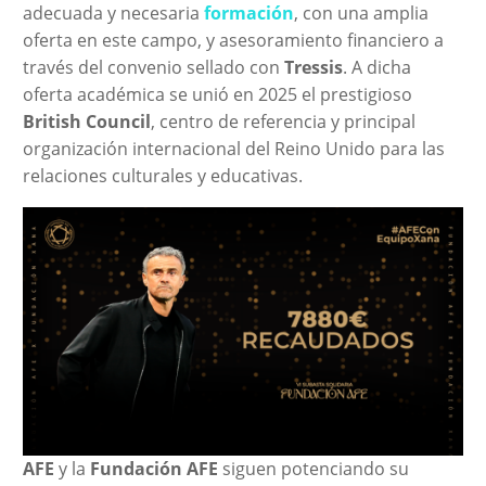
adecuada y necesaria
formación
, con una amplia
oferta en este campo, y asesoramiento financiero a
través del convenio sellado con
Tressis
. A dicha
oferta académica se unió en 2025 el prestigioso
British Council
, centro de referencia y principal
organización internacional del Reino Unido para las
relaciones culturales y educativas.
AFE
y la
Fundación AFE
siguen potenciando su