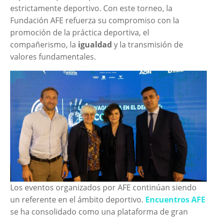
estrictamente deportivo. Con este torneo, la
Fundación AFE refuerza su compromiso con la
promoción de la práctica deportiva, el
compañerismo, la
igualdad
y la transmisión de
valores fundamentales.
Los eventos organizados por AFE continúan siendo
un referente en el ámbito deportivo.
Encuentros AFE
se ha consolidado como una plataforma de gran