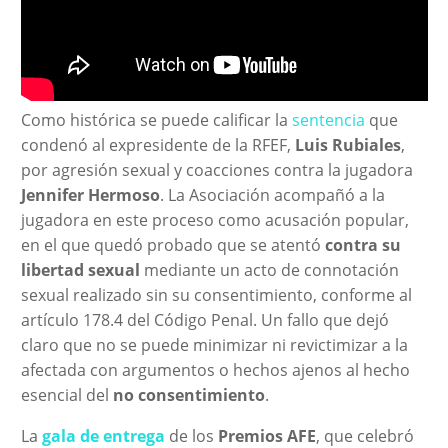
Como histórica se puede calificar la
sentencia
que
condenó al expresidente de la RFEF,
Luis Rubiales
,
por agresión sexual y coacciones contra la jugadora
Jennifer Hermoso
. La Asociación acompañó a la
jugadora en este proceso como acusación popular,
en el que quedó probado que se atentó
contra su
libertad sexual
mediante un acto de connotación
sexual realizado sin su consentimiento, conforme al
artículo 178.4 del Código Penal. Un fallo que dejó
claro que no se puede minimizar ni revictimizar a la
afectada con argumentos o hechos ajenos al hecho
esencial del
no consentimiento
.
La
gala de entrega
de los
Premios AFE
, que celebró