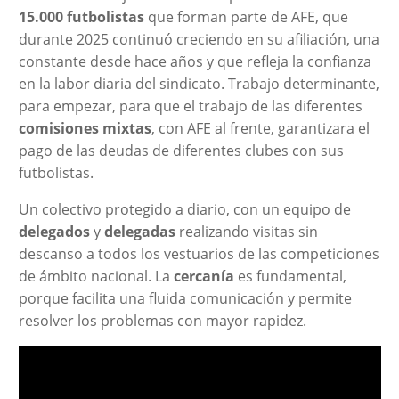
15.000 futbolistas
que forman parte de AFE, que
durante 2025 continuó creciendo en su afiliación, una
constante desde hace años y que refleja la confianza
en la labor diaria del sindicato. Trabajo determinante,
para empezar, para que el trabajo de las diferentes
comisiones mixtas
, con AFE al frente, garantizara el
pago de las deudas de diferentes clubes con sus
futbolistas.
Un colectivo protegido a diario, con un equipo de
delegados
y
delegadas
realizando visitas sin
descanso a todos los vestuarios de las competiciones
de ámbito nacional. La
cercanía
es fundamental,
porque facilita una fluida comunicación y permite
resolver los problemas con mayor rapidez.