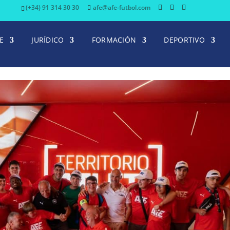
(+34) 91 314 30 30
afe@afe-futbol.com
E
JURÍDICO
FORMACIÓN
DEPORTIVO