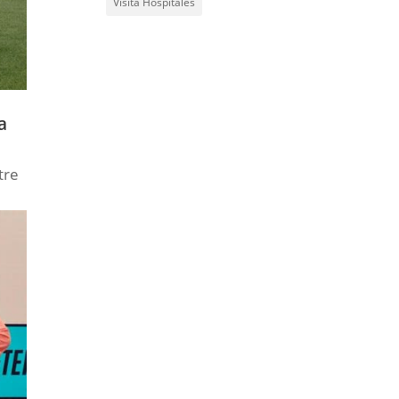
Visita Hospitales
a
tre